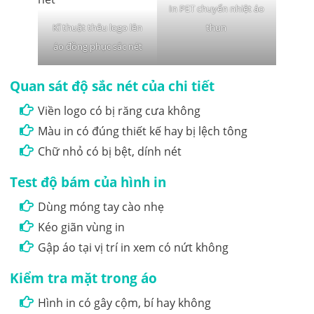
In PET chuyển nhiệt áo
Kĩ thuật thêu logo lên
thun
áo đồng phục sắc nét
Quan sát độ sắc nét của chi tiết
Viền logo có bị răng cưa không
Màu in có đúng thiết kế hay bị lệch tông
Chữ nhỏ có bị bệt, dính nét
Test độ bám của hình in
Dùng móng tay cào nhẹ
Kéo giãn vùng in
Gập áo tại vị trí in xem có nứt không
Kiểm tra mặt trong áo
Hình in có gây cộm, bí hay không