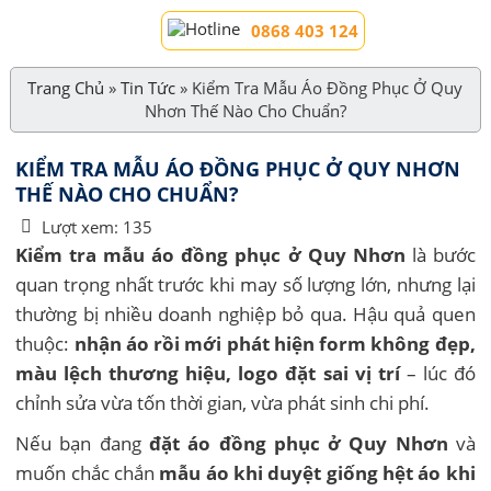
0868 403 124
Trang Chủ
»
Tin Tức
»
Kiểm Tra Mẫu Áo Đồng Phục Ở Quy
Nhơn Thế Nào Cho Chuẩn?
KIỂM TRA MẪU ÁO ĐỒNG PHỤC Ở QUY NHƠN
THẾ NÀO CHO CHUẨN?
Lượt xem:
135
Kiểm tra mẫu áo đồng phục ở Quy Nhơn
là bước
quan trọng nhất trước khi may số lượng lớn, nhưng lại
thường bị nhiều doanh nghiệp bỏ qua. Hậu quả quen
thuộc:
nhận áo rồi mới phát hiện form không đẹp,
màu lệch thương hiệu, logo đặt sai vị trí
– lúc đó
chỉnh sửa vừa tốn thời gian, vừa phát sinh chi phí.
Nếu bạn đang
đặt áo đồng phục ở Quy Nhơn
và
muốn chắc chắn
mẫu áo khi duyệt giống hệt áo khi