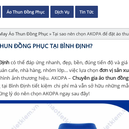
Áo Thun Đồng Phục
Dịch Vụ
Tin Tức
May Áo Thun Đồng Phục
»
Tại sao nên chọn AKOPA để đặt áo thu
THUN ĐỒNG PHỤC TẠI BÌNH ĐỊNH?
Định
có thể đáp ứng nhanh, đẹp, bền, đúng tiến độ và giá 
quán cafe, nhà hàng, nhóm lớp… việc lựa chọn
đơn vị sản xu
g hình ảnh thương hiệu. AKOPA –
Chuyên gia áo thun đồng
g tại Bình Định tiết kiệm chi phí mà vẫn sở hữu những m
ững lý do nên chọn AKOPA ngay sau đây!