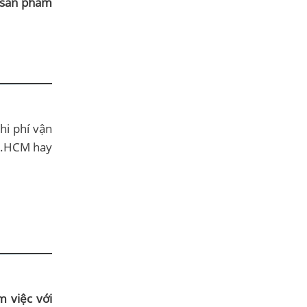
 sản phẩm
hi phí vận
TP.HCM hay
m việc với