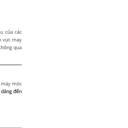
ầu của các
nh vực may
 không qua
g máy móc
u dáng đến