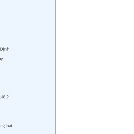
 Định
ay
biệt?
ng loạt