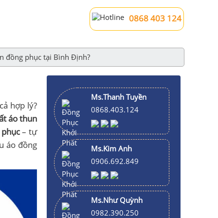
0868 403 124
n đồng phục tại Bình Định?
Ms.Thanh Tuyền
cả hợp lý?
0868.403.124
ất áo thun
 phục
– tự
ẫu áo đồng
Ms.Kim Anh
0906.692.849
Ms.Như Quỳnh
0982.390.250