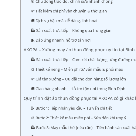
🎯 Chủ động trao đổi, chỉnh sửa nhanh chóng
💸 Tiết kiệm chi phí vận chuyển & thời gian
🚚 Dịch vụ hậu mãi dễ dàng, linh hoạt
🏭 Sản xuất trực tiếp – Không qua trung gian
🧵 Đáp ứng nhanh, hỗ trợ tận nơi
AKOPA – Xưởng may áo thun đồng phục uy tín tại Bình
🏭 Sản xuất trực tiếp – Cam kết chất lượng từng đường m
🎨 Thiết kế riêng – Miễn phí tư vấn mẫu & phối màu
💸 Giá tận xưởng – Ưu đãi cho đơn hàng số lượng lớn
🚚 Giao hàng nhanh – Hỗ trợ tận nơi trong Bình Định
Quy trình đặt áo thun đồng phục tại AKOPA có gì khác 
📝 Bước 1: Tiếp nhận yêu cầu – Tư vấn chi tiết
🎨 Bước 2: Thiết kế mẫu miễn phí – Sửa đến khi ưng ý
🏭 Bước 3: May mẫu thử (nếu cần) – Tiến hành sản xuất hà