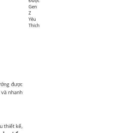
hướng được
g và nhanh
 thiết kế,