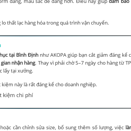
 form dáng, màu sắc dễ dàng hơn. Điều này giúp
đảm bảo
 lo thất lạc hàng hóa trong quá trình vận chuyển.
n
ục tại Bình Định
như AKOPA giúp bạn cắt giảm đáng kể c
i gian nhận hàng
. Thay vì phải chờ 5–7 ngày cho hàng từ 
 lấy tại xưởng.
ết kiệm này là rất đáng kể cho doanh nghiệp.
 hoặc cần chỉnh sửa size, bổ sung thêm số lượng, việc
là