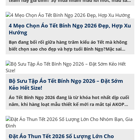
team hay gia đình? Sợ mua nhầm mẫu lỗi mốt, màu sắc
không hợp hoặc thiết kế quá nhàm chán? Điều này là
chuyện thường gặp mỗi mùa Tết. Nhưng bạn không cần
lo!AKOPA đã cập nhật 3 xu hướng áo thun Tết mới […]
4 Mẹo Chọn Áo Tết Bính Ngọ 2026 Đẹp, Hợp Xu
Hướng
Bạn đang bối rối giữa hàng trăm kiểu áo Tết mà không
biết chọn sao cho đẹp và hợp tuổi Bính Ngọ?Mặc sai
màu, chọn nhầm kiểu không chỉ khiến bạn “tụt mood”
mà còn thiếu tự tin khi du xuân.Bài viết này sẽ giúp bạn
giải quyết ngay nỗi lo đó với 4 mẹo […]
Bộ Sưu Tập Áo Tết Bính Ngọ 2026 – Đặt Sớm
Kẻo Hết Size!
Áo Tết Bính Ngọ 2026 đang là từ khóa hot nhất dịp cuối
năm, khi hàng loạt mẫu thiết kế mới ra mắt tại AKOPA
với sắc màu tươi tắn và thông điệp may mắn. Bạn đang
tìm kiếm một chiếc áo thun đậm chất xuân, vừa thời
trang lại vừa mang ý nghĩa phong […]
Đặt Áo Thun Tết 2026 Số Lượng Lớn Cho