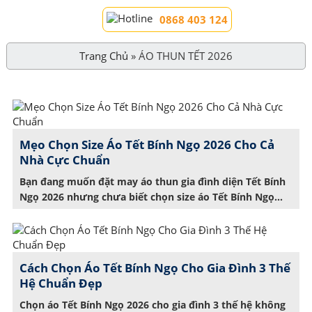
0868 403 124
Trang Chủ
»
ÁO THUN TẾT 2026
Mẹo Chọn Size Áo Tết Bính Ngọ 2026 Cho Cả
Nhà Cực Chuẩn
Bạn đang muốn đặt may áo thun gia đình diện Tết Bính
Ngọ 2026 nhưng chưa biết chọn size áo Tết Bính Ngọ
2026 sao cho vừa chuẩn, vừa đẹp? Chỉ cần sai số nhỏ, áo
có thể bị chật hoặc rộng quá khiến mất form và mất
luôn sự thoải mái. Đừng lo! Trong […]
Cách Chọn Áo Tết Bính Ngọ Cho Gia Đình 3 Thế
Hệ Chuẩn Đẹp
Chọn áo Tết Bính Ngọ 2026 cho gia đình 3 thế hệ không