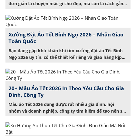
đơn giản là chuyện mặc gì cho đẹp, mà còn là cách gắn
kết yêu thương, tạo nên khoảnh khắc đáng nhớ đầu
năm. Bạn đang phân vân làm sao để tìm được mẫu áo
hợp tuổi, hợp xu hướng, lại tiết […]
Xưởng Đặt Áo Tết Bính Ngọ 2026 – Nhận Giao
Toàn Quốc
Bạn đang gặp khó khăn khi tìm xưởng đặt áo Tết Bính
Ngọ 2026 uy tín, có thể thiết kế riêng và giao hàng kịp
thời? Rất nhiều người cũng gặp phải tình trạng trễ hàng,
áo không đúng mẫu hoặc kém chất lượng khi đặt vào
dịp cận Tết. Giải pháp của bạn chính […]
20+ Mẫu Áo Tết 2026 In Theo Yêu Cầu Cho Gia
Đình, Công Ty
Mẫu áo Tết 2026 đang được rất nhiều gia đình, hội
nhóm và doanh nghiệp, công ty tìm kiếm để tạo nên sự
gắn kết dịp đầu năm. Với thiết kế độc đáo, màu sắc tươi
tắn, kiểu dáng đa dạng, những mẫu áo thun Tết không
chỉ giúp bạn nổi bật mà còn lan […]