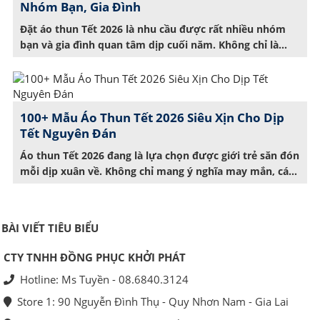
Nhóm Bạn, Gia Đình
Đặt áo thun Tết 2026 là nhu cầu được rất nhiều nhóm
bạn và gia đình quan tâm dịp cuối năm. Không chỉ là
trang phục đồng điệu trong những chuyến du xuân,
chiếc áo thun in hình độc đáo còn giúp tạo nên dấu ấn
riêng cho tập thể. Nhưng làm sao để đặt […]
100+ Mẫu Áo Thun Tết 2026 Siêu Xịn Cho Dịp
Tết Nguyên Đán
Áo thun Tết 2026 đang là lựa chọn được giới trẻ săn đón
mỗi dịp xuân về. Không chỉ mang ý nghĩa may mắn, các
mẫu thiết kế năm nay còn chinh phục người mặc nhờ
kiểu dáng hiện đại, màu sắc tươi tắn và thông điệp ý
nghĩa. Bạn đang phân vân không biết […]
BÀI VIẾT TIÊU BIỂU
CTY TNHH ĐỒNG PHỤC KHỞI PHÁT
Hotline: Ms Tuyền - 08.6840.3124
Store 1: 90 Nguyễn Đình Thụ - Quy Nhơn Nam - Gia Lai