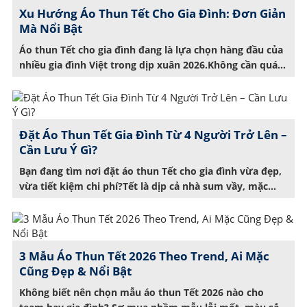
Xu Hướng Áo Thun Tết Cho Gia Đình: Đơn Giản
Mà Nổi Bật
Áo thun Tết cho gia đình đang là lựa chọn hàng đầu của
nhiều gia đình Việt trong dịp xuân 2026.Không cần quá
cầu kỳ, một mẫu áo đơn giản, tông màu tươi sáng, thiết
kế đồng bộ vẫn đủ để tạo nên dấu ấn riêng trong từng
khoảnh khắc sum vầy.Bạn đang tìm một […]
Đặt Áo Thun Tết Gia Đình Từ 4 Người Trở Lên –
Cần Lưu Ý Gì?
Bạn đang tìm nơi đặt áo thun Tết cho gia đình vừa đẹp,
vừa tiết kiệm chi phí?Tết là dịp cả nhà sum vầy, mặc
đồng phục áo thun gia đình không chỉ giúp tạo nên hình
ảnh gắn kết mà còn là cách lưu giữ kỷ niệm đáng nhớ.
Nhưng nên chọn chất liệu […]
3 Mẫu Áo Thun Tết 2026 Theo Trend, Ai Mặc
Cũng Đẹp & Nổi Bật
Không biết nên chọn mẫu áo thun Tết 2026 nào cho