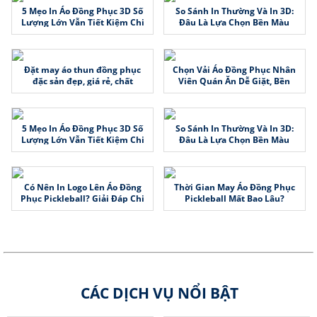
5 Mẹo In Áo Đồng Phục 3D Số
So Sánh In Thường Và In 3D:
Lượng Lớn Vẫn Tiết Kiệm Chi
Đâu Là Lựa Chọn Bền Màu
Phí
Cho Áo?
Đặt may áo thun đồng phục
Chọn Vải Áo Đồng Phục Nhân
đặc sản đẹp, giá rẻ, chất
Viên Quán Ăn Dễ Giặt, Bền
lượng
Đẹp
5 Mẹo In Áo Đồng Phục 3D Số
So Sánh In Thường Và In 3D:
Lượng Lớn Vẫn Tiết Kiệm Chi
Đâu Là Lựa Chọn Bền Màu
Phí
Cho Áo?
Có Nên In Logo Lên Áo Đồng
Thời Gian May Áo Đồng Phục
Phục Pickleball? Giải Đáp Chi
Pickleball Mất Bao Lâu?
Tiết
CÁC DỊCH VỤ NỔI BẬT