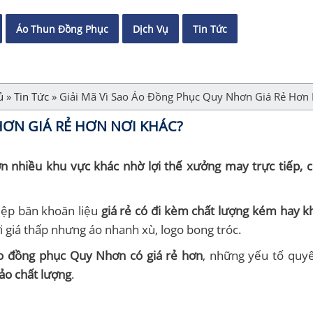
Áo Thun Đồng Phục
Dịch Vụ
Tin Tức
ủ
»
Tin Tức
»
Giải Mã Vì Sao Áo Đồng Phục Quy Nhơn Giá Rẻ Hơn 
HƠN GIÁ RẺ HƠN NƠI KHÁC?
 nhiều khu vực khác nhờ lợi thế xưởng may trực tiếp, c
iệp băn khoăn liệu
giá rẻ có đi kèm chất lượng kém hay 
 giá thấp nhưng áo nhanh xù, logo bong tróc.
áo đồng phục Quy Nhơn có giá rẻ hơn
, những yếu tố quyế
ảo chất lượng
.