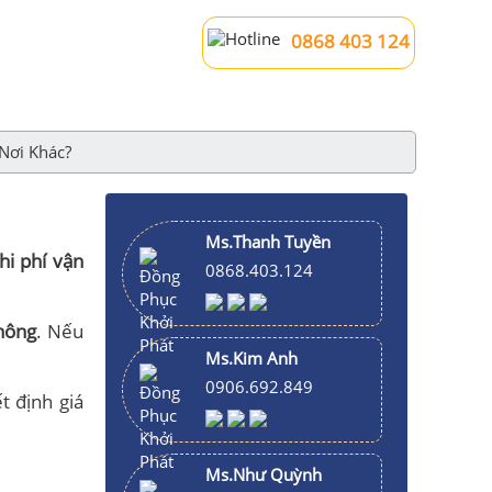
0868 403 124
Nơi Khác?
Ms.Thanh Tuyền
hi phí vận
0868.403.124
không
. Nếu
Ms.Kim Anh
0906.692.849
t định giá
Ms.Như Quỳnh