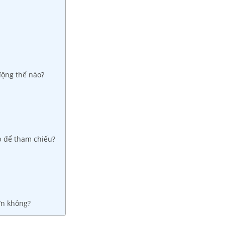
động thế nào?
p để tham chiếu?
ơn không?