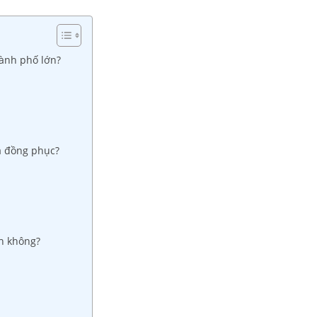
hành phố lớn?
á đồng phục?
nh không?