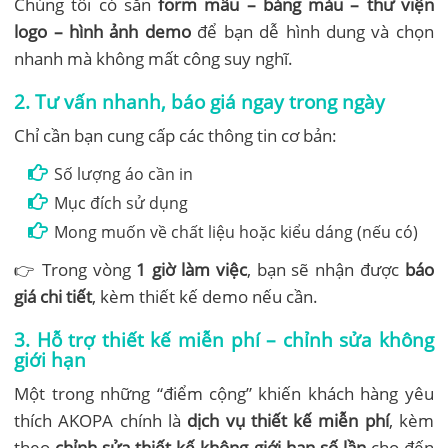
Chúng tôi có sẵn
form mẫu – bảng màu – thư viện
logo – hình ảnh demo
để bạn dễ hình dung và chọn
nhanh mà không mất công suy nghĩ.
2. Tư vấn nhanh, báo giá ngay trong ngày
Chỉ cần bạn cung cấp các thông tin cơ bản:
Số lượng áo cần in
Mục đích sử dụng
Mong muốn về chất liệu hoặc kiểu dáng (nếu có)
👉 Trong vòng
1 giờ làm việc
, bạn sẽ nhận được
báo
giá chi tiết
, kèm thiết kế demo nếu cần.
3. Hỗ trợ thiết kế miễn phí – chỉnh sửa không
giới hạn
Một trong những “điểm cộng” khiến khách hàng yêu
thích AKOPA chính là
dịch vụ thiết kế miễn phí
, kèm
theo
chỉnh sửa thiết kế không giới hạn số lần
cho đến