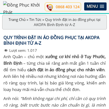
MENU
0868 403 124
Trang Chủ
»
Tin Tức
»
Quy trình đặt in áo đồng phục tại
AKOPA Bình Định từ A-Z
QUY TRÌNH ĐẶT IN ÁO ĐỒNG PHỤC TẠI AKOPA
BÌNH ĐỊNH TỪ A-Z
Lượt xem:
1.017
Anh Quân – chủ một
xưởng cơ khí nhỏ ở Tuy Phước,
Bình Định
– từng chia sẻ rằng anh mất gần 1 tuần chỉ
để tìm hiểu
cách đặt in áo đồng phục cho nhân viên
.
Anh liên hệ nhiều nơi nhưng không nơi nào hướng dẫn
rõ ràng quy trình, lại bị báo giá lòng vòng, khiến anh
loay hoay mãi mà vẫn chưa thể chốt đơn.
Anh nói:
“Mình không ngại chi phí, chỉ cần có quy trình
rõ ràng, biết trước bước nào cần chuẩn bị gì, là mình