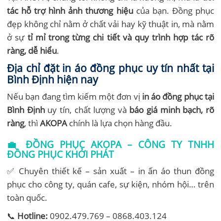
tác hỗ trợ hình ảnh thương hiệu
của bạn. Đồng phục
đẹp không chỉ nằm ở chất vải hay kỹ thuật in, mà nằm
ở sự
tỉ mỉ trong từng chi tiết và quy trình hợp tác rõ
ràng, dễ hiểu
.
Địa chỉ đặt in áo đồng phục uy tín nhất tại
Bình Định hiện nay
Nếu bạn đang tìm kiếm một đơn vị
in áo đồng phục tại
Bình Định
uy tín, chất lượng và
báo giá minh bạch, rõ
ràng
, thì
AKOPA
chính là lựa chọn hàng đầu.
💼
ĐỒNG PHỤC AKOPA – CÔNG TY TNHH
ĐỒNG PHỤC KHỞI PHÁT
✅ Chuyên thiết kế – sản xuất – in ấn áo thun đồng
phục cho công ty, quán cafe, sự kiện, nhóm hội… trên
toàn quốc.
📞
Hotline:
0902.479.769 – 0868.403.124