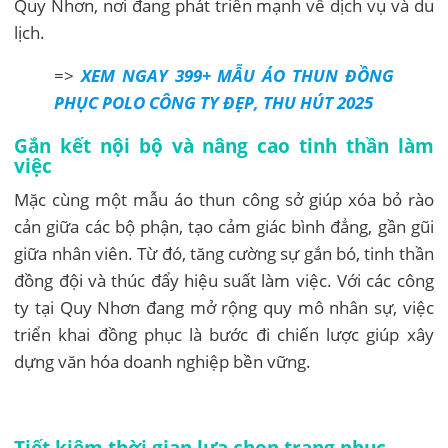
Quy Nhơn, nơi đang phát triển mạnh về dịch vụ và du
lịch.
=>
XEM NGAY 399+ MẪU ÁO THUN ĐỒNG
PHỤC POLO CÔNG TY ĐẸP, THU HÚT 2025
Gắn kết nội bộ và nâng cao tinh thần làm
việc
Mặc cùng một mẫu áo thun công sở giúp xóa bỏ rào
cản giữa các bộ phận, tạo cảm giác bình đẳng, gần gũi
giữa nhân viên. Từ đó, tăng cường sự gắn bó, tinh thần
đồng đội và thúc đẩy hiệu suất làm việc. Với các công
ty tại Quy Nhơn đang mở rộng quy mô nhân sự, việc
triển khai đồng phục là bước đi chiến lược giúp xây
dựng văn hóa doanh nghiệp bền vững.
Tiết kiệm thời gian lựa chọn trang phục