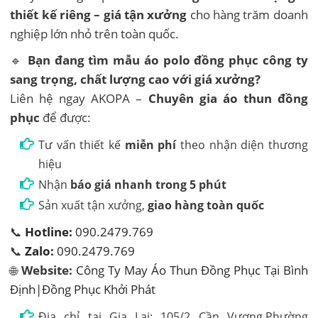
thiết kế riêng – giá tận xưởng
cho hàng trăm doanh
nghiệp lớn nhỏ trên toàn quốc.
🔹
Bạn đang tìm mẫu áo polo đồng phục công ty
sang trọng, chất lượng cao với giá xưởng?
Liên hệ ngay AKOPA –
Chuyên gia áo thun đồng
phục
để được:
Tư vấn thiết kế
miễn phí
theo nhận diện thương
hiệu
Nhận
báo giá nhanh trong 5 phút
Sản xuất tận xưởng,
giao hàng toàn quốc
📞
Hotline:
090.2479.769
📞
Zalo:
090.2479.769
🌐
Website:
Công Ty May Áo Thun Đồng Phục Tại Bình
Định|Đồng Phục Khởi Phát
Địa chỉ tại Gia Lai: 105/2 Cần Vương,Phường