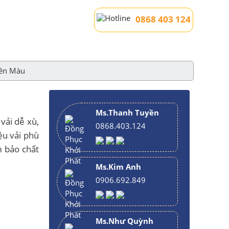
0868 403 124
Bền Màu
Ms.Thanh Tuyền
vải dễ xù,
0868.403.124
ệu vải phù
m bảo chất
Ms.Kim Anh
0906.692.849
Ms.Như Quỳnh