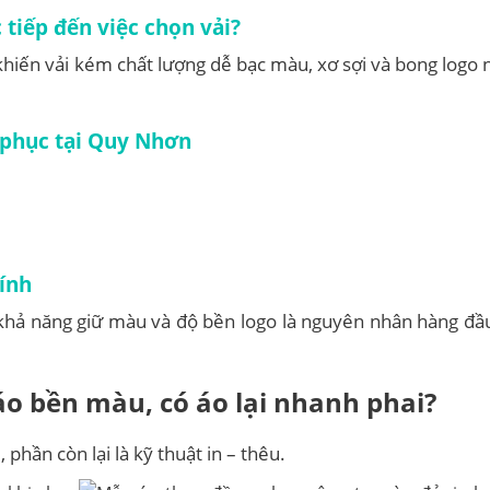
tiếp đến việc chọn vải?
hiến vải kém chất lượng dễ bạc màu, xơ sợi và bong logo
phục tại Quy Nhơn
tính
a khả năng giữ màu và độ bền logo là nguyên nhân hàng đầ
áo bền màu, có áo lại nhanh phai?
i
, phần còn lại là kỹ thuật in – thêu.