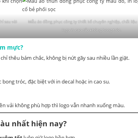
hỉ sau vài
Mẫu áo đồng phục công ty thiết kế chuyên nghiệp, chất liệ
logo in cao cấp không bong tróc.
bám mực?
 chỉ thêu bám chắc, không bị nứt gãy sau nhiều lần giặt.
bong tróc, đặc biệt với in decal hoặc in cao su.
nền vải không phù hợp thì logo vẫn nhanh xuống màu.
màu nhất hiện nay?
nhuộm tốt
luôn giữ logo bền hơn.