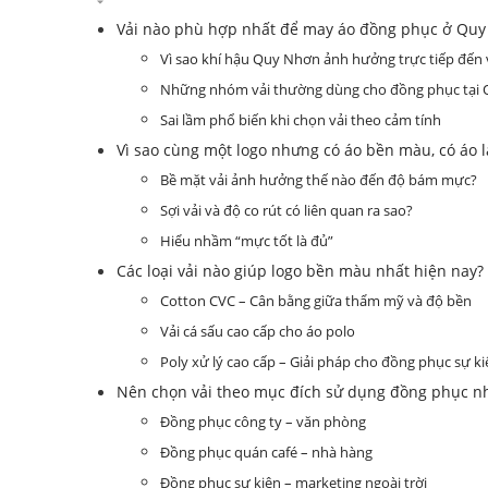
Vải nào phù hợp nhất để may áo đồng phục ở Qu
Vì sao khí hậu Quy Nhơn ảnh hưởng trực tiếp đến 
Những nhóm vải thường dùng cho đồng phục tại
Sai lầm phổ biến khi chọn vải theo cảm tính
Vì sao cùng một logo nhưng có áo bền màu, có áo 
Bề mặt vải ảnh hưởng thế nào đến độ bám mực?
Sợi vải và độ co rút có liên quan ra sao?
Hiểu nhầm “mực tốt là đủ”
Các loại vải nào giúp logo bền màu nhất hiện nay?
Cotton CVC – Cân bằng giữa thẩm mỹ và độ bền
Vải cá sấu cao cấp cho áo polo
Poly xử lý cao cấp – Giải pháp cho đồng phục sự ki
Nên chọn vải theo mục đích sử dụng đồng phục n
Đồng phục công ty – văn phòng
Đồng phục quán café – nhà hàng
Đồng phục sự kiện – marketing ngoài trời