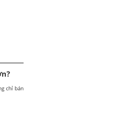
ơn?
ng chỉ bán