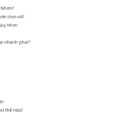
y Nhơn?
việc chọn vải?
 Quy Nhơn
lại nhanh phai?
ện
hư thế nào?