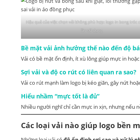
Hậu quả của việc chọn vải không phù hợp: logo in bong tróc c
lần sử dụng
Bề mặt vải ảnh hưởng thế nào đến độ 
Vải có bề mặt ổn định, ít xù lông giúp mực in hoặc
Sợi vải và độ co rút có liên quan ra sao?
Vải co rút mạnh làm logo bị kéo giãn, gây nứt hoặc 
Hiểu nhầm “mực tốt là đủ”
Nhiều người nghĩ chỉ cần mực in xịn, nhưng nếu 
Các loại vải nào giúp logo bền 
Những loại vải có
độ ổn định sợi cao và xử lý 