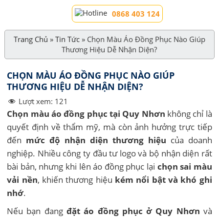
0868 403 124
Trang Chủ
»
Tin Tức
»
Chọn Màu Áo Đồng Phục Nào Giúp
Thương Hiệu Dễ Nhận Diện?
CHỌN MÀU ÁO ĐỒNG PHỤC NÀO GIÚP
THƯƠNG HIỆU DỄ NHẬN DIỆN?
Lượt xem:
121
Chọn màu áo đồng phục tại Quy Nhơn
không chỉ là
quyết định về thẩm mỹ, mà còn ảnh hưởng trực tiếp
đến
mức độ nhận diện thương hiệu
của doanh
nghiệp. Nhiều công ty đầu tư logo và bộ nhận diện rất
bài bản, nhưng khi lên áo đồng phục lại
chọn sai màu
vải nền
, khiến thương hiệu
kém nổi bật và khó ghi
nhớ
.
Nếu bạn đang
đặt áo đồng phục ở Quy Nhơn
và