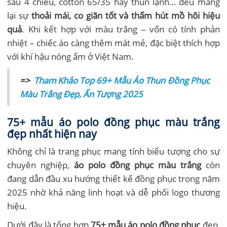
sấu 4 chiều, cotton 65/35 hay thun lạnh… đều mang
lại sự
thoải mái, co giãn tốt và thấm hút mồ hôi hiệu
quả
. Khi kết hợp với màu trắng – vốn có tính phản
nhiệt – chiếc áo càng thêm mát mẻ, đặc biệt thích hợp
với khí hậu nóng ẩm ở Việt Nam.
=>
Tham Khảo Top 69+ Mẫu Áo Thun Đồng Phục
Màu Trắng Đẹp, Ấn Tượng 2025
75+ mẫu áo polo đồng phục màu trắng
đẹp nhất hiện nay
Không chỉ là trang phục mang tính biểu tượng cho sự
chuyên nghiệp,
áo polo đồng phục màu trắng
còn
đang dẫn đầu xu hướng thiết kế đồng phục trong năm
2025 nhờ khả năng linh hoạt và dễ phối logo thương
hiệu.
Dưới đây là tổng hợp
75+ mẫu áo polo đồng phục
đẹp,