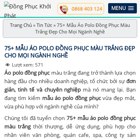
MENU
0868 403 124
Trang Chủ
»
Tin Tức
»
75+ Mẫu Áo Polo Đồng Phục Màu
Trắng Đẹp Cho Mọi Ngành Nghề
75+ MẪU ÁO POLO ĐỒNG PHỤC MÀU TRẮNG ĐẸP
CHO MỌI NGÀNH NGHỀ
Lượt xem:
571
Áo polo đồng phục
màu trắng đang trở thành lựa chọn
hàng đầu cho nhiều doanh nghiệp, tổ chức bởi sự
đơn
giản, tinh tế và chuyên nghiệp
mà nó mang lại. Bạn
đang tìm kiếm
mẫu áo polo đồng phục
vừa đẹp mắt,
vừa phù hợp với ngành nghề của mình?
Chúng tôi đã tuyển chọn
75+ mẫu áo polo đồng phục
màu trắng
thời thượng, dễ ứng dụng, phù hợp cho
nhân viên văn phòng, quán cafe, spa, công ty sản