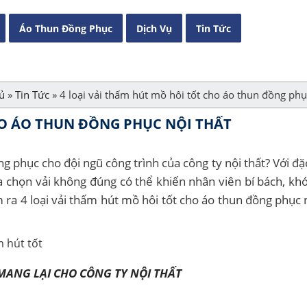
Áo Thun Đồng Phục
Dịch Vụ
Tin Tức
ủ
»
Tin Tức
»
4 loại vải thấm hút mồ hôi tốt cho áo thun đồng phụ
HO ÁO THUN ĐỒNG PHỤC NỘI THẤT
g phục cho đội ngũ công trình của công ty nội thất? Với đặ
a chọn vải không đúng có thể khiến nhân viên bí bách, khó
 ra 4 loại vải thấm hút mồ hôi tốt cho áo thun đồng phục n
MANG LẠI CHO CÔNG TY NỘI THẤT