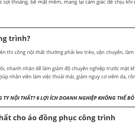
úc sợi thoáng, bề mặt mềm, mang lại cảm giác dễ chịu khi
ng trình?
n thi công nội thất thường phải leo trèo, vận chuyển, làm 
ôi, nhanh nhăn dễ làm giảm độ chuyên nghiệp trước mặt k
úp nhân viên làm việc thoải mái, giảm nguy cơ viêm da, rô
 TY NỘI THẤT? 6 LỢI ÍCH DOANH NGHIỆP KHÔNG THỂ BỎ
nhất cho áo đồng phục công trình