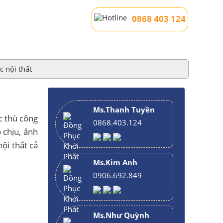
0868 403 124
c nội thất
Ms.Thanh Tuyền
c thù công
0868.403.124
 chịu, ảnh
ội thất cả
Ms.Kim Anh
0906.692.849
Ms.Như Quỳnh