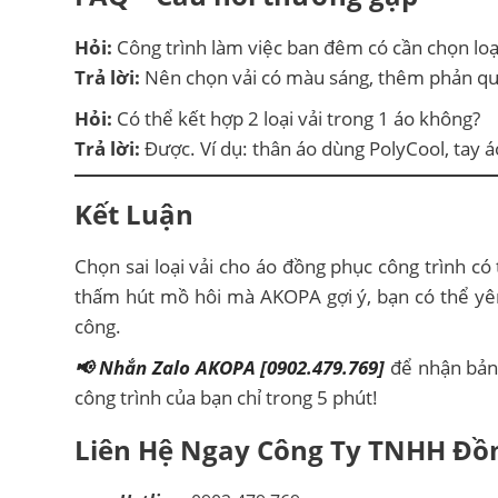
Hỏi:
Công trình làm việc ban đêm có cần chọn loại
Trả lời:
Nên chọn vải có màu sáng, thêm phản qua
Hỏi:
Có thể kết hợp 2 loại vải trong 1 áo không?
Trả lời:
Được. Ví dụ: thân áo dùng PolyCool, tay
Kết Luận
Chọn sai loại vải cho áo đồng phục công trình có 
thấm hút mồ hôi mà AKOPA gợi ý, bạn có thể yên
công.
📢 Nhắn Zalo AKOPA [0902.479.769]
để nhận bảng
công trình của bạn chỉ trong 5 phút!
Liên Hệ Ngay Công Ty TNHH Đồn