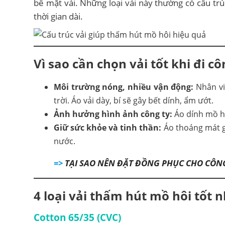
bề mặt vải. Những loại vải này thường có cấu tr
thời gian dài.
Vì sao cần chọn vải tốt khi đi cô
Môi trường nóng, nhiều vận động:
Nhân viê
trời. Áo vải dày, bí sẽ gây bết dính, ẩm ướt.
Ảnh hưởng hình ảnh công ty:
Áo dính mồ h
Giữ sức khỏe và tinh thần:
Áo thoáng mát gi
nước.
=>
TẠI SAO NÊN ĐẶT ĐỒNG PHỤC CHO CÔNG
4 loại vải thấm hút mồ hôi tốt 
Cotton 65/35 (CVC)