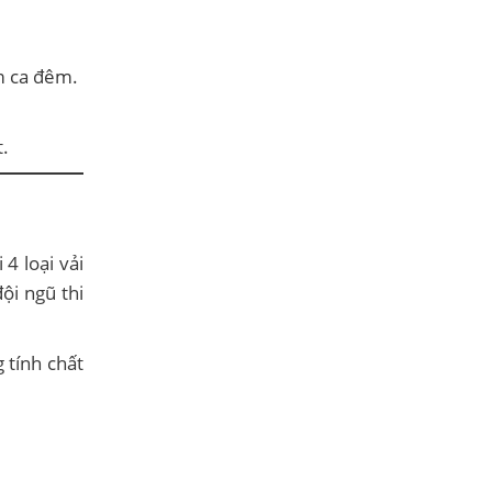
m ca đêm.
.
4 loại vải
ội ngũ thi
 tính chất