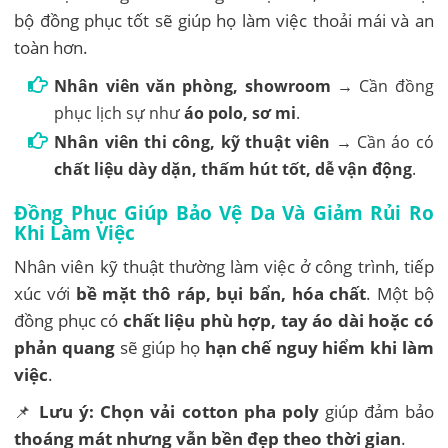
bộ đồng phục tốt sẽ giúp họ làm việc thoải mái và an
toàn hơn.
Nhân viên văn phòng, showroom
→ Cần đồng
phục lịch sự như
áo polo, sơ mi
.
Nhân viên thi công, kỹ thuật viên
→ Cần áo có
chất liệu dày dặn, thấm hút tốt, dễ vận động
.
Đồng Phục Giúp Bảo Vệ Da Và Giảm Rủi Ro
Khi Làm Việc
Nhân viên kỹ thuật thường làm việc ở công trình, tiếp
xúc với
bề mặt thô ráp, bụi bẩn, hóa chất
. Một bộ
đồng phục có
chất liệu phù hợp, tay áo dài hoặc có
phản quang
sẽ giúp họ
hạn chế nguy hiểm khi làm
việc
.
📌
Lưu ý:
Chọn vải cotton pha poly
giúp đảm bảo
thoáng mát nhưng vẫn bền đẹp theo thời gian
.