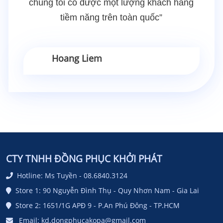
chúng tôi có được một lượng khách hàng
tiềm năng trên toàn quốc”
Hoang Liem
CTY TNHH ĐỒNG PHỤC KHỞI PHÁT
Hotline: Ms Tuyền - 08.6840.3124
Store 1: 90 Nguyễn Đình Thụ - Quy Nhơn Nam - Gia Lai
Store 2: 1651/1G APĐ 9 - P.An Phú Đông - TP.HCM
Email: kd.dongphucakopa@gmail.com