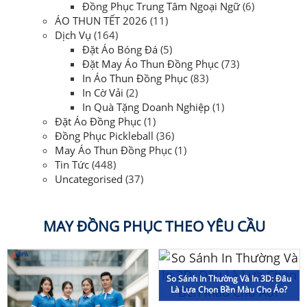
Đồng Phục Trung Tâm Ngoại Ngữ
(6)
ÁO THUN TẾT 2026
(11)
Dịch Vụ
(164)
Đặt Áo Bóng Đá
(5)
Đặt May Áo Thun Đồng Phục
(73)
In Áo Thun Đồng Phục
(83)
In Cờ Vải
(2)
In Quà Tặng Doanh Nghiệp
(1)
Đặt Áo Đồng Phục
(1)
Đồng Phục Pickleball
(36)
May Áo Thun Đồng Phục
(1)
Tin Tức
(448)
Uncategorised
(37)
MAY ĐỒNG PHỤC THEO YÊU CẦU
So Sánh In Thường Và In 3D: Đâu
Là Lựa Chọn Bền Màu Cho Áo?