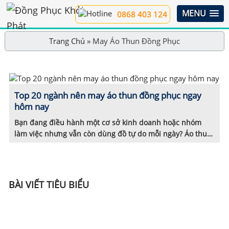
MENU
0868 403 124
Trang Chủ
»
May Áo Thun Đồng Phục
Top 20 ngành nên may áo thun đồng phục ngay
hôm nay
Bạn đang điều hành một cơ sở kinh doanh hoặc nhóm
làm việc nhưng vẫn còn dùng đồ tự do mỗi ngày? Áo thun
đồng phục không chỉ là trang phục mà còn là “bộ mặt”
thương hiệu. Thiếu đồng phục dễ khiến đội ngũ mất sự
chuyên nghiệp, khách hàng không nhớ thương hiệu, […]
BÀI VIẾT TIÊU BIỂU