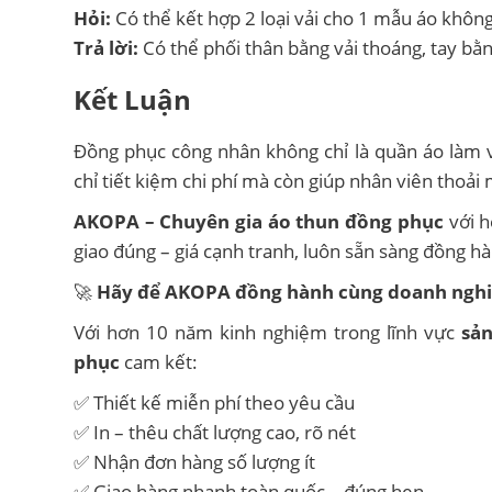
Hỏi:
Có thể kết hợp 2 loại vải cho 1 mẫu áo khôn
Trả lời:
Có thể phối thân bằng vải thoáng, tay bằ
Kết Luận
Đồng phục công nhân không chỉ là quần áo làm v
chỉ tiết kiệm chi phí mà còn giúp nhân viên thoải 
AKOPA – Chuyên gia áo thun đồng phục
với h
giao đúng – giá cạnh tranh, luôn sẵn sàng đồng h
🚀
Hãy để AKOPA đồng hành cùng doanh nghi
Với hơn 10 năm kinh nghiệm trong lĩnh vực
sả
phục
cam kết:
✅ Thiết kế miễn phí theo yêu cầu
✅ In – thêu chất lượng cao, rõ nét
✅ Nhận đơn hàng số lượng ít
✅ Giao hàng nhanh toàn quốc – đúng hẹn