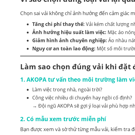
Chọn sai vải không chỉ ảnh hưởng đến cảm giác 
Tăng chi phí thay thế:
Vải kém chất lượng n
Ảnh hưởng hiệu suất làm việc:
Mặc áo nóng
Giảm hình ảnh chuyên nghiệp:
Áo nhàu nát,
Nguy cơ an toàn lao động:
Một số môi trường
Làm sao chọn đúng vải khi đặt
1. AKOPA tư vấn theo môi trường làm vi
Làm việc trong nhà, ngoài trời?
Công việc nhiều di chuyển hay ngồi cố định?
→ Đội ngũ AKOPA sẽ gợi ý loại vải phù hợp nh
2. Có mẫu xem trước miễn phí
Bạn được xem và sờ thử từng mẫu vải, kiểm tra độ