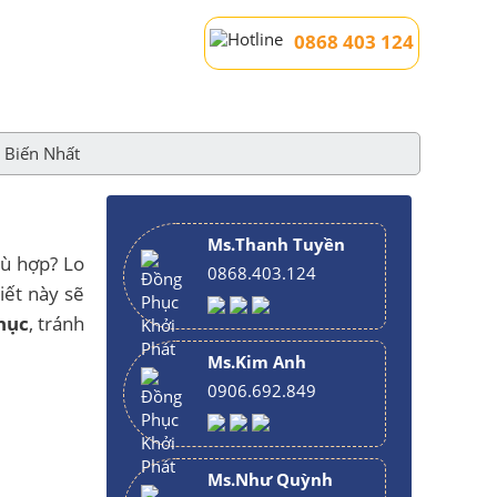
0868 403 124
 Biến Nhất
Ms.Thanh Tuyền
hù hợp? Lo
0868.403.124
iết này sẽ
hục
, tránh
Ms.Kim Anh
0906.692.849
Ms.Như Quỳnh