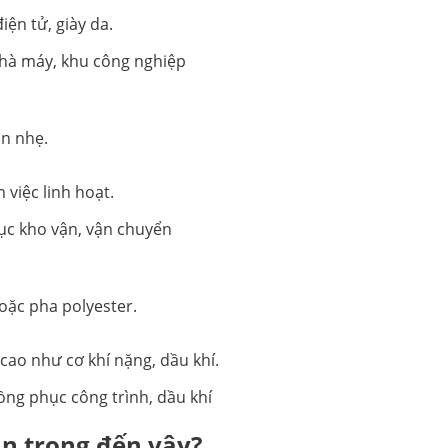
ện tử, giày da.
ãn nhẹ.
việc linh hoạt.
oặc pha polyester.
cao như cơ khí nặng, dầu khí.
an trọng đến vậy?