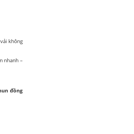
 vải không
in nhanh –
hun đồng