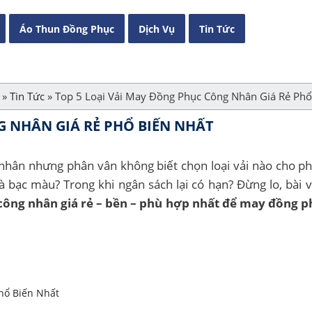
Áo Thun Đồng Phục
Dịch Vụ
Tin Tức
»
Tin Tức
»
Top 5 Loại Vải May Đồng Phục Công Nhân Giá Rẻ Phổ
G NHÂN GIÁ RẺ PHỔ BIẾN NHẤT
nhân nhưng phân vân không biết chọn loại vải nào cho p
là bạc màu? Trong khi ngân sách lại có hạn? Đừng lo, bài v
 công nhân giá rẻ – bền – phù hợp nhất để may đồng p
hổ Biến Nhất