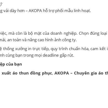
g?
ng vải dày hơn – AKOPA hỗ trợ phối mẫu linh hoạt.
iệc, mà còn là bộ mặt của doanh nghiệp. Chọn đúng loại
mái, an toàn và nâng cao hình ảnh công ty.
ệ thống xưởng in trực tiếp, quy trình chuẩn hóa, cam kết 
ành cùng bạn trong mọi deadline gấp rút.
ệp của bạn
n xuất áo thun đồng phục
,
AKOPA – Chuyên gia áo t