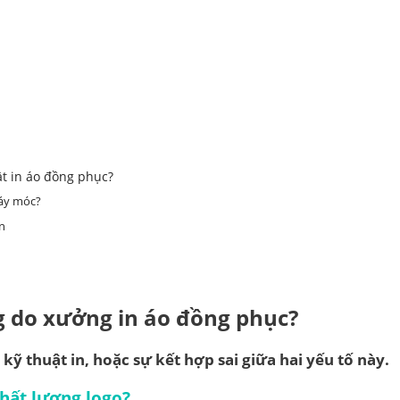
ật in áo đồng phục?
máy móc?
n
ng do xưởng in áo đồng phục?
 kỹ thuật in, hoặc sự kết hợp sai giữa hai yếu tố này.
chất lượng logo?