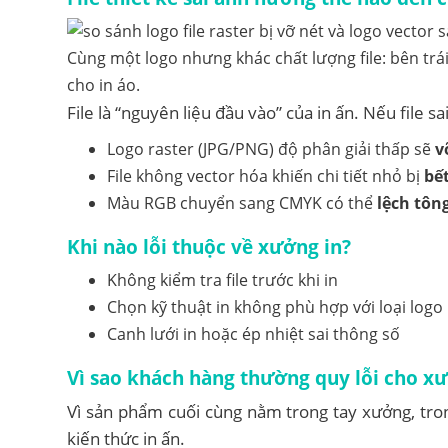
Cùng một logo nhưng khác chất lượng file: bên trái 
cho in áo.
File là “nguyên liệu đầu vào” của in ấn. Nếu file s
Logo raster (JPG/PNG) độ phân giải thấp sẽ
v
File không vector hóa khiến chi tiết nhỏ bị
bế
Màu RGB chuyển sang CMYK có thể
lệch tôn
Khi nào lỗi thuộc về xưởng in?
Không kiểm tra file trước khi in
Chọn kỹ thuật in không phù hợp với loại logo
Canh lưới in hoặc ép nhiệt sai thông số
Vì sao khách hàng thường quy lỗi cho x
Vì sản phẩm cuối cùng nằm trong tay xưởng, tron
kiến thức in ấn.