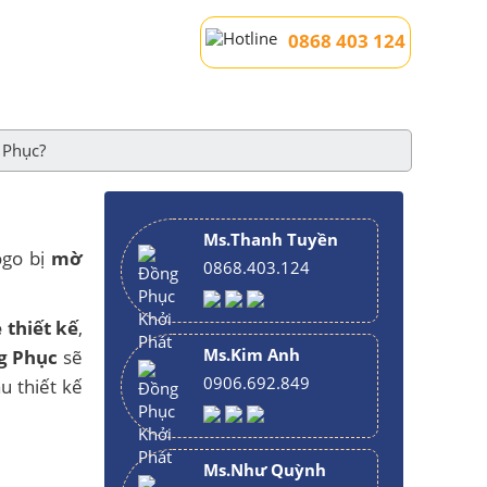
0868 403 124
 Phục?
Ms.Thanh Tuyền
ogo bị
mờ
0868.403.124
 thiết kế
,
Ms.Kim Anh
g Phục
sẽ
0906.692.849
u thiết kế
Ms.Như Quỳnh