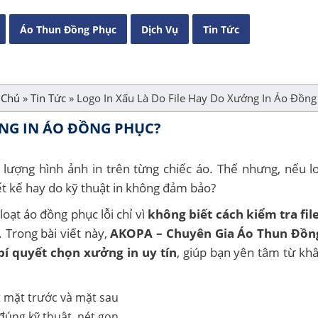
Áo Thun Đồng Phục
Dịch Vụ
Tin Tức
 Chủ
»
Tin Tức
»
Logo In Xấu Là Do File Hay Do Xưởng In Áo Đồng
ỞNG IN ÁO ĐỒNG PHỤC?
 lượng hình ảnh in trên từng chiếc áo. Thế nhưng, nếu l
iết kế hay do kỹ thuật in không đảm bảo?
oạt áo đồng phục lỗi chỉ vì
không biết cách kiểm tra file
. Trong bài viết này,
AKOPA – Chuyên Gia Áo Thun Đồn
bí quyết chọn xưởng in uy tín
, giúp bạn yên tâm từ khâ
đúng kỹ thuật, nét gọn