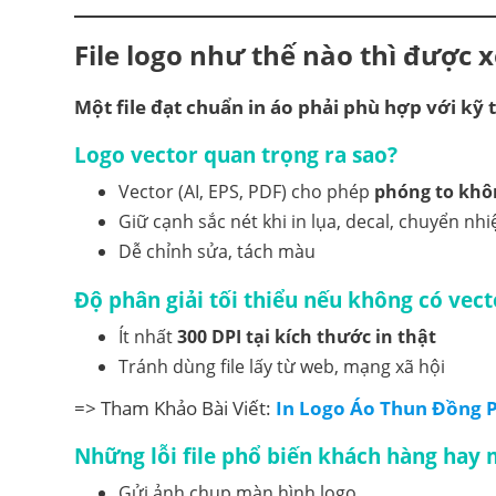
File logo như thế nào thì được 
Một file đạt chuẩn in áo phải phù hợp với kỹ 
Logo vector quan trọng ra sao?
Vector (AI, EPS, PDF) cho phép
phóng to khô
Giữ cạnh sắc nét khi in lụa, decal, chuyển nhi
Dễ chỉnh sửa, tách màu
Độ phân giải tối thiểu nếu không có vect
Ít nhất
300 DPI tại kích thước in thật
Tránh dùng file lấy từ web, mạng xã hội
=> Tham Khảo Bài Viết:
In Logo Áo Thun Đồng P
Những lỗi file phổ biến khách hàng hay
Gửi ảnh chụp màn hình logo