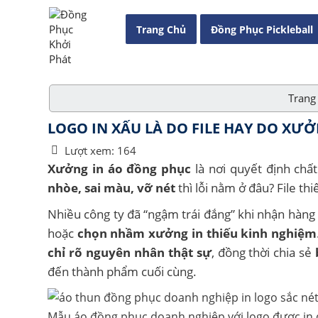
Trang Chủ
Đồng Phục Pickleball
Trang
LOGO IN XẤU LÀ DO FILE HAY DO XƯ
Lượt xem:
164
Xưởng in áo đồng phục
là nơi quyết định chất
nhòe, sai màu, vỡ nét
thì lỗi nằm ở đâu? File th
Nhiều công ty đã “ngậm trái đắng” khi nhận hàng l
hoặc
chọn nhầm xưởng in thiếu kinh nghiệm
chỉ rõ nguyên nhân thật sự
, đồng thời chia sẻ
đến thành phẩm cuối cùng.
Mẫu áo đồng phục doanh nghiệp với logo được in 