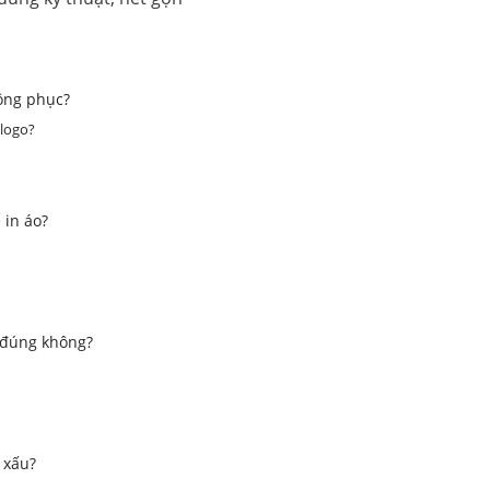
đồng phục?
 logo?
 in áo?
e đúng không?
 xấu?