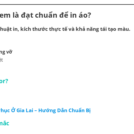
xem là đạt chuẩn để in áo?
thuật in, kích thước thực tế và khả năng tái tạo màu.
ng vỡ
ệt
or?
hục Ở Gia Lai – Hướng Dẫn Chuẩn Bị
 mắc