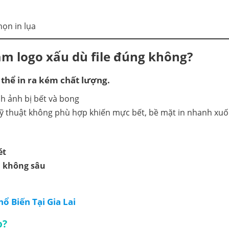
ọn in lụa
àm logo xấu dù file đúng không?
 thể in ra kém chất lượng.
 kỹ thuật không phù hợp khiến mực bết, bề mặt in nhanh xuố
ét
 không sâu
ổ Biến Tại Gia Lai
o?