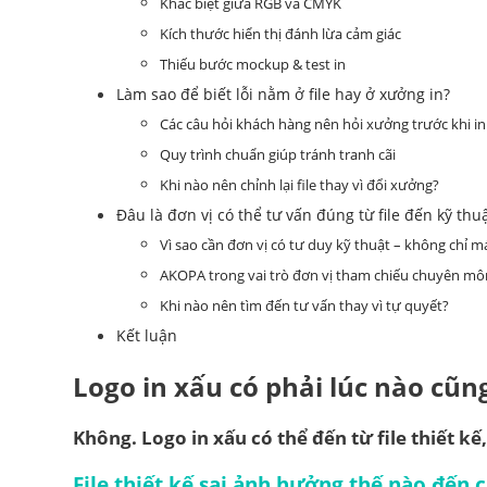
Khác biệt giữa RGB và CMYK
Kích thước hiển thị đánh lừa cảm giác
Thiếu bước mockup & test in
Làm sao để biết lỗi nằm ở file hay ở xưởng in?
Các câu hỏi khách hàng nên hỏi xưởng trước khi in
Quy trình chuẩn giúp tránh tranh cãi
Khi nào nên chỉnh lại file thay vì đổi xưởng?
Đâu là đơn vị có thể tư vấn đúng từ file đến kỹ thu
Vì sao cần đơn vị có tư duy kỹ thuật – không chỉ 
AKOPA trong vai trò đơn vị tham chiếu chuyên mô
Khi nào nên tìm đến tư vấn thay vì tự quyết?
Kết luận
Logo in xấu có phải lúc nào cũ
Không. Logo in xấu có thể đến từ file thiết kế,
File thiết kế sai ảnh hưởng thế nào đến 