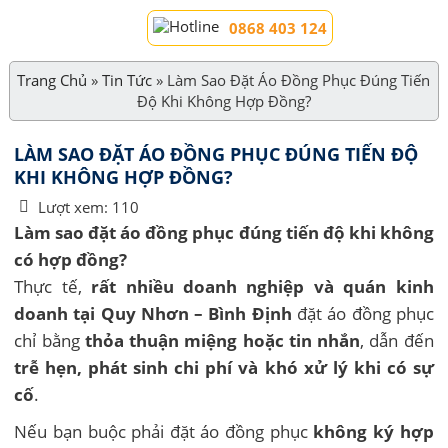
0868 403 124
Trang Chủ
»
Tin Tức
»
Làm Sao Đặt Áo Đồng Phục Đúng Tiến
Độ Khi Không Hợp Đồng?
LÀM SAO ĐẶT ÁO ĐỒNG PHỤC ĐÚNG TIẾN ĐỘ
KHI KHÔNG HỢP ĐỒNG?
Lượt xem:
110
Làm sao đặt áo đồng phục đúng tiến độ khi không
có hợp đồng?
Thực tế,
rất nhiều doanh nghiệp và quán kinh
doanh tại Quy Nhơn – Bình Định
đặt áo đồng phục
chỉ bằng
thỏa thuận miệng hoặc tin nhắn
, dẫn đến
trễ hẹn, phát sinh chi phí và khó xử lý khi có sự
cố
.
Nếu bạn buộc phải đặt áo đồng phục
không ký hợp