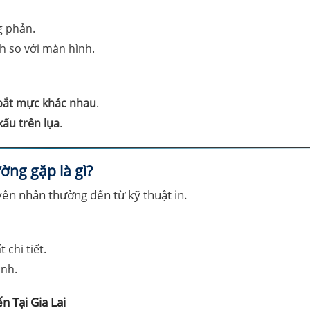
g phản.
h so với màn hình.
 bắt mực khác nhau
.
xấu trên lụa
.
ờng gặp là gì?
yên nhân thường đến từ kỹ thuật in.
chi tiết.
anh.
n Tại Gia Lai