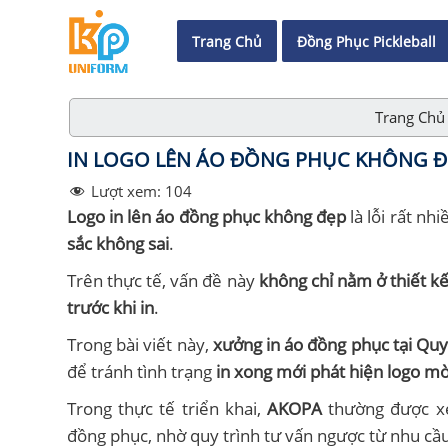
Trang Chủ
Đồng Phục Pickleball
Trang Chủ
IN LOGO LÊN ÁO ĐỒNG PHỤC KHÔNG ĐẸP
Lượt xem:
104
Logo in lên áo đồng phục không đẹp
là lỗi rất n
sắc không sai
.
Trên thực tế, vấn đề này
không chỉ nằm ở thiết k
trước khi in
.
Trong bài viết này,
xưởng in áo đồng phục tại Q
để tránh tình trạng
in xong mới phát hiện logo mờ
Trong thực tế triển khai,
AKOPA
thường được 
đồng phục, nhờ quy trình tư vấn ngược từ nhu cầu 