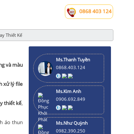
0868 403 124
ay Thiết Kế
Ms.Thanh Tuyền
úng và màu
0868.403.124
 xử lý file
Ms.Kim Anh
0906.692.849
y thiết kế
,
h áo thun
Ms.Như Quỳnh
0982.390.250