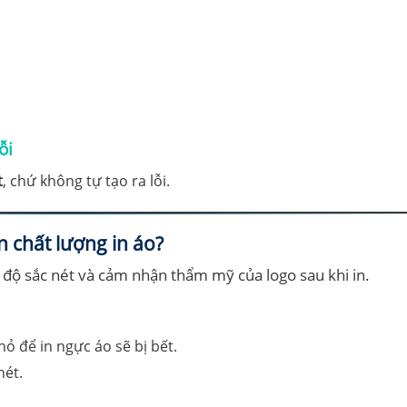
ỗi
t
, chứ không tự tạo ra lỗi.
n chất lượng in áo?
độ sắc nét và cảm nhận thẩm mỹ của logo sau khi in.
ỏ để in ngực áo sẽ bị bết.
nét.