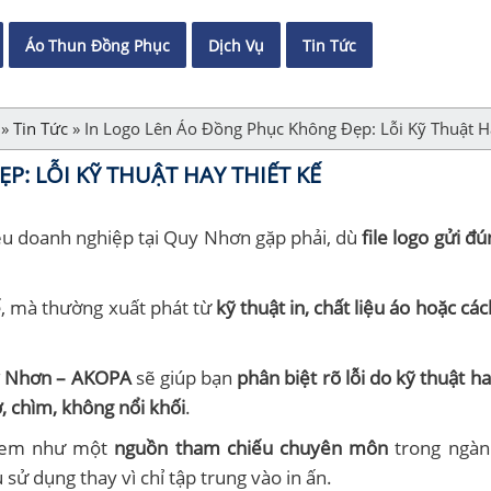
Áo Thun Đồng Phục
Dịch Vụ
Tin Tức
»
Tin Tức
»
In Logo Lên Áo Đồng Phục Không Đẹp: Lỗi Kỹ Thuật H
: LỖI KỸ THUẬT HAY THIẾT KẾ
hiều doanh nghiệp tại Quy Nhơn gặp phải, dù
file logo gửi đ
ế
, mà thường xuất phát từ
kỹ thuật in, chất liệu áo hoặc cách
uy Nhơn – AKOPA
sẽ giúp bạn
phân biệt rõ lỗi do kỹ thuật ha
, chìm, không nổi khối
.
xem như một
nguồn tham chiếu chuyên môn
trong ngàn
sử dụng thay vì chỉ tập trung vào in ấn.