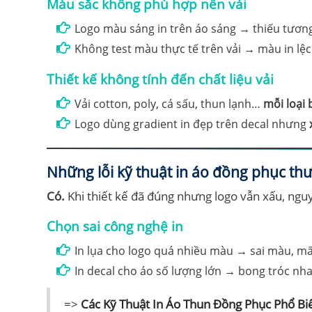
Màu sắc không phù hợp nền vải
Logo màu sáng in trên áo sáng → thiếu tươn
Không test màu thực tế trên vải → màu in lệc
Thiết kế không tính đến chất liệu vải
Vải cotton, poly, cá sấu, thun lạnh…
mỗi loại
Logo dùng gradient in đẹp trên decal nhưng
Những lỗi kỹ thuật in áo đồng phục thư
Có.
Khi thiết kế đã đúng nhưng logo vẫn xấu, ngu
Chọn sai công nghệ in
In lụa cho logo quá nhiều màu → sai màu, mất 
In decal cho áo số lượng lớn → bong tróc nh
=>
Các Kỹ Thuật In Áo Thun Đồng Phục Phổ Biế