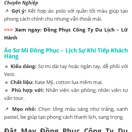
Chuyên Nghiệp
📌
Gợi ý:
Kết hợp áo polo với quần tối màu giúp tạo
phong cách chỉnh chu nhưng vẫn thoải mái.
>>>
Xem ngay:
Đồng Phục Công Ty Du Lịch – Lữ
Hành
Áo Sơ Mi Đồng Phục – Lịch Sự Khi Tiếp Khách
Hàng
🔹
Kiểu dáng:
Sơ mi dài tay hoặc ngắn tay, dễ phối với
Vest.
🔹
Chất liệu:
Kate Mỹ, cotton lụa mềm mại.
🔹
Phù hợp với:
Nhân viên văn phòng, nhân viên tư
vấn tour.
📌
Mẹo nhỏ:
Chọn tông màu sáng như trắng, xanh
pastel, be giúp tạo phong cách thanh lịch, sang trọng.
Đặt May Đồng Phục Công Ty Du