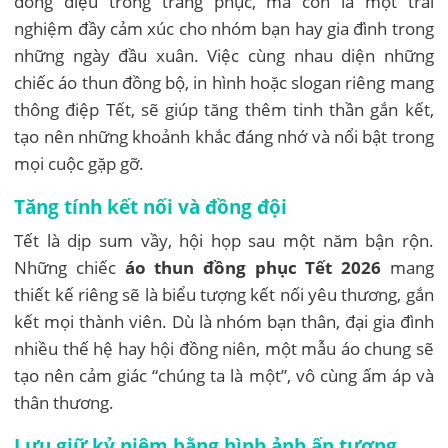
đồng điệu trong trang phục, mà còn là một trải
nghiệm đầy cảm xúc cho nhóm bạn hay gia đình trong
những ngày đầu xuân. Việc cùng nhau diện những
chiếc áo thun đồng bộ, in hình hoặc slogan riêng mang
thông điệp Tết, sẽ giúp tăng thêm tinh thần gắn kết,
tạo nên những khoảnh khắc đáng nhớ và nổi bật trong
mọi cuộc gặp gỡ.
Tăng tính kết nối và đồng đội
Tết là dịp sum vầy, hội họp sau một năm bận rộn.
Những chiếc
áo thun đồng phục Tết 2026
mang
thiết kế riêng sẽ là biểu tượng kết nối yêu thương, gắn
kết mọi thành viên. Dù là nhóm bạn thân, đại gia đình
nhiều thế hệ hay hội đồng niên, một mẫu áo chung sẽ
tạo nên cảm giác “chúng ta là một”, vô cùng ấm áp và
thân thương.
Lưu giữ kỷ niệm bằng hình ảnh ấn tượng