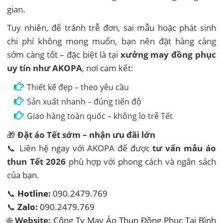
gian.
Tuy nhiên, để tránh trễ đơn, sai mẫu hoặc phát sinh
chi phí không mong muốn, bạn nên đặt hàng càng
sớm càng tốt – đặc biệt là tại
xưởng may đồng phục
uy tín như AKOPA
, nơi cam kết:
Thiết kế đẹp – theo yêu cầu
Sản xuất nhanh – đúng tiến độ
Giao hàng toàn quốc – không lo trễ Tết
🎁
Đặt áo Tết sớm – nhận ưu đãi lớn
📞 Liên hệ ngay với AKOPA để được
tư vấn mẫu áo
thun Tết 2026
phù hợp với phong cách và ngân sách
của bạn.
📞
Hotline:
090.2479.769
📞
Zalo:
090.2479.769
🌐
Website:
Công Ty May Áo Thun Đồng Phục Tại Bình