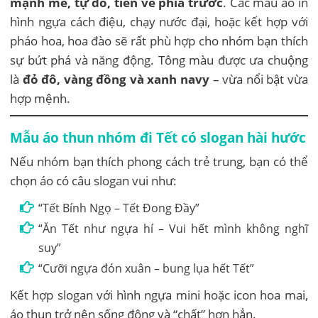
mạnh mẽ, tự do, tiến về phía trước
. Các mẫu áo in
hình ngựa cách điệu, chạy nước đại, hoặc kết hợp với
pháo hoa, hoa đào sẽ rất phù hợp cho nhóm bạn thích
sự bứt phá và năng động. Tông màu được ưa chuộng
là
đỏ đô, vàng đồng và xanh navy
– vừa nổi bật vừa
hợp mệnh.
Mẫu áo thun nhóm đi Tết có slogan hài hước
Nếu nhóm bạn thích phong cách trẻ trung, bạn có thể
chọn áo có câu slogan vui như:
“Tết Bính Ngọ – Tết Đong Đầy”
“Ăn Tết như ngựa hí – Vui hết mình không nghĩ
suy”
“Cưỡi ngựa đón xuân – bung lụa hết Tết”
Kết hợp slogan với hình ngựa mini hoặc icon hoa mai,
áo thun trở nên sống động và “chất” hơn hẳn.