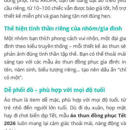
đồng phục như AKOPA, bạn dễ dàng đặt áo theo yêu
cầu riêng, từ 10–100 chiếc vẫn được báo giá tốt, hỗ trợ
thiết kế miễn phí và giao hàng tận nơi đúng hẹn.
Thể hiện tinh thần riêng của nhóm/gia đình
Một nhóm bạn thích phong cách vui nhộn, một đại gia
đình theo kiểu truyền thống – mỗi thiết kế áo thun sẽ
phản ánh đúng tinh thần tập thể. Bạn có thể thoải mái
sáng tạo với các mẫu áo thun đồng phục gia đình: in
tên, năm sinh, biểu tượng riêng… tạo nên dấu ấn “chỉ
có một”.
Dễ phối đồ – phù hợp với mọi độ tuổi
Áo thun là item dễ mặc, phù hợp với mọi độ tuổi, từ
trẻ nhỏ đến người lớn tuổi. Dù đi du xuân, họp mặt
hay đi chơi biển dịp Tết, mẫu
áo thun đồng phục Tết
2026
luôn mang lại cảm giác thoải mái, năng động và