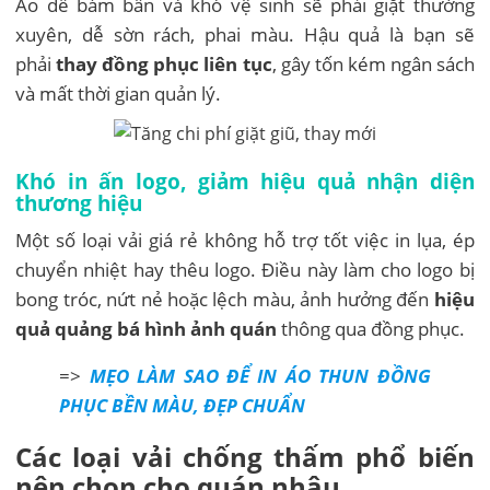
Áo dễ bám bẩn và khó vệ sinh sẽ phải giặt thường
xuyên, dễ sờn rách, phai màu. Hậu quả là bạn sẽ
phải
thay đồng phục liên tục
, gây tốn kém ngân sách
và mất thời gian quản lý.
Khó in ấn logo, giảm hiệu quả nhận diện
thương hiệu
Một số loại vải giá rẻ không hỗ trợ tốt việc in lụa, ép
chuyển nhiệt hay thêu logo. Điều này làm cho logo bị
bong tróc, nứt nẻ hoặc lệch màu, ảnh hưởng đến
hiệu
quả quảng bá hình ảnh quán
thông qua đồng phục.
=>
MẸO LÀM SAO ĐỂ IN ÁO THUN ĐỒNG
PHỤC BỀN MÀU, ĐẸP CHUẨN
Các loại vải chống thấm phổ biến
nên chọn cho quán nhậu