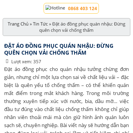
0868 403 124
Trang Chủ
»
Tin Tức
»
Đặt áo đồng phục quán nhậu: Đừng
quên chọn vải chống thấm
ĐẶT ÁO ĐỒNG PHỤC QUÁN NHẬU: ĐỪNG
QUÊN CHỌN VẢI CHỐNG THẤM
Lượt xem:
357
Đặt áo đồng phục cho quán nhậu tưởng chừng đơn
giản, nhưng chỉ một lựa chọn sai về chất liệu vải – đặc
biệt là quên yếu tố chống thấm – có thể khiến quán
mất điểm trong mắt khách hàng. Trong môi trường
thường xuyên tiếp xúc với nước, bia, dầu mỡ… việc
đầu tư đúng vào chất liệu chống thấm không chỉ giúp
nhân viên thoải mái mà còn giữ hình ảnh quán luôn
sạch sẽ, chuyên nghiệp. Bài viết này sẽ hướng dẫn bạn