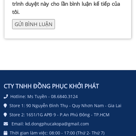
trình duyệt này cho lần bình luận kế tiếp của
tôi.
CTY TNHH ĐỒNG PHỤC KHỞI PHÁT
Hotline: Ms Tuyền - 08.6840.3124
Store 1: 90 Nguyễn Đình Thụ - Quy Nhơn Nam - Gia Lai
Store 2: 1651/1G APĐ 9 - P.An Phú Đông - TP.HCM
Email: kd.dongphucakopa@gmail.com
Thời gian làm việc: 08:00 - 17:00 (Thứ 2- Thứ 7)