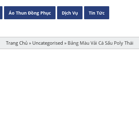
Áo Thun Đồng Phục
Dịch Vụ
Tin Tức
Trang Chủ
»
Uncategorised
»
Bảng Màu Vải Cá Sấu Poly Thái