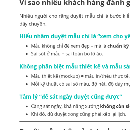
Vì sao nhiều khách hàng đánh g
Nhiều người cho rằng duyệt mẫu chỉ là bước kiể
dây chuyền.
Hiểu nhầm duyệt mẫu chỉ là “xem cho y
Mẫu không chỉ để xem đẹp – mà là
chuẩn kỹ 
Sai sót ở mẫu = sai toàn bộ lô áo.
Không phân biệt mẫu thiết kế và mẫu sả
Mẫu thiết kế (mockup) ≠ mẫu in/thêu thực tế.
Mỗi kỹ thuật có sai số màu, độ nét, độ dày m
Tâm lý “để sát ngày duyệt cũng được”
Càng sát ngày, khả năng xưởng
không còn sl
Khi đó, dù duyệt xong cũng phải xếp lại lịch.