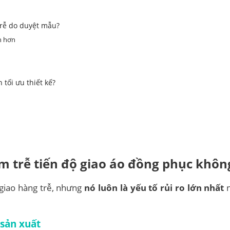
 trễ do duyệt mẫu?
h hơn
tối ưu thiết kế?
m trễ tiến độ giao áo đồng phục khôn
giao hàng trễ, nhưng
nó luôn là yếu tố rủi ro lớn nhất
n
 sản xuất