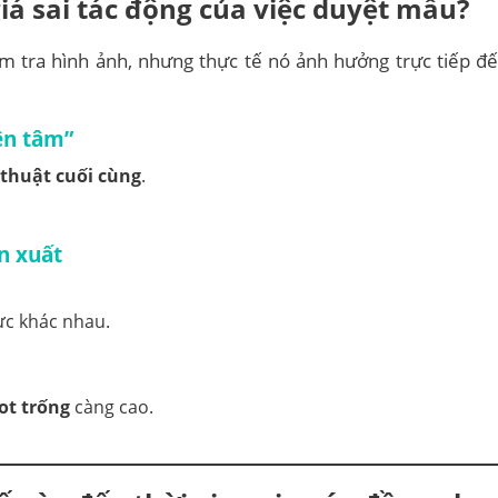
iá sai tác động của việc duyệt mẫu?
m tra hình ảnh, nhưng thực tế nó ảnh hưởng trực tiếp đ
ên tâm”
thuật cuối cùng
.
n xuất
ực khác nhau.
ot trống
càng cao.