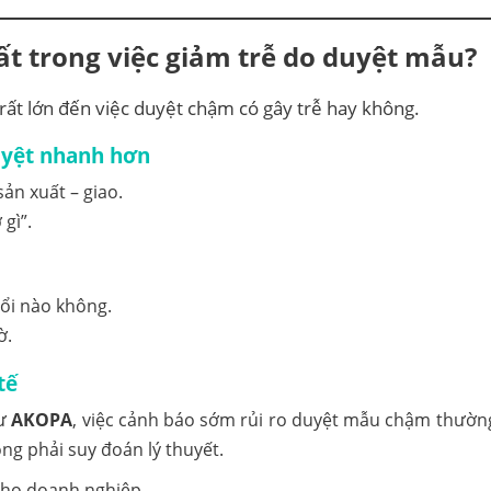
uất trong việc giảm trễ do duyệt mẫu?
rất lớn đến việc duyệt chậm có gây trễ hay không.
uyệt nhanh hơn
sản xuất – giao.
gì”.
đổi nào không.
ờ.
tế
hư
AKOPA
, việc cảnh báo sớm rủi ro duyệt mẫu chậm thườn
ng phải suy đoán lý thuyết.