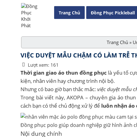
Trang Chủ
Đồng Phục Pickleball
Trang Chủ
»
U
VIỆC DUYỆT MẪU CHẬM CÓ LÀM TRỄ T
Lượt xem:
161
Thời gian giao áo thun đồng phục
là yếu tố cự
kiện, nhân viên hay chương trình nội bộ.
Nhưng có bao giờ bạn thắc mắc:
việc duyệt mẫu c
Trong bài viết này, AKOPA – chuyên gia áo thun
cách bạn có thể chủ động xử lý để
luôn nhận áo 
Đồng phục polo giúp doanh nghiệp giữ hình ảnh c
Nội dung chính