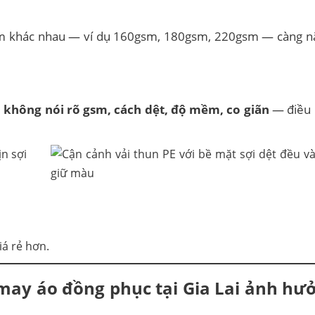
gsm khác nhau — ví dụ 160gsm, 180gsm, 220gsm — càng nặ
,
không nói rõ gsm, cách dệt, độ mềm, co giãn
— điều 
á rẻ hơn.
 may
áo đồng phục tại Gia Lai ảnh hư