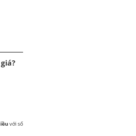
 giá?
hiều
với số