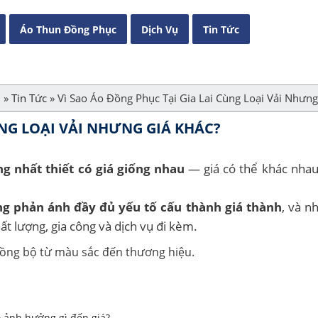
Áo Thun Đồng Phục
Dịch Vụ
Tin Tức
ủ
»
Tin Tức
»
Vì Sao Áo Đồng Phục Tại Gia Lai Cùng Loại Vải Nhưng
ÙNG LOẠI VẢI NHƯNG GIÁ KHÁC?
g nhất thiết có giá giống nhau
— giá có thể khác nhau
ông phản ánh đầy đủ yếu tố cấu thành giá thành
, và n
ất lượng, gia công và dịch vụ đi kèm.
 ảnh hưởng gì đến giá?