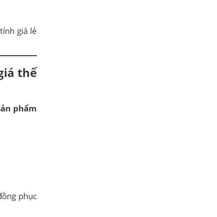
tính giá lẻ
iá thế
 sản phẩm
 đồng phục