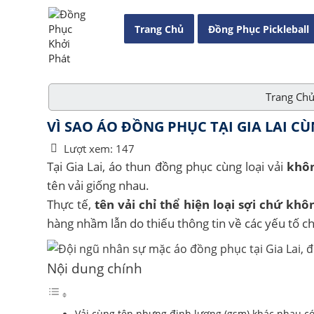
Trang Chủ
Đồng Phục Pickleball
Trang Ch
VÌ SAO ÁO ĐỒNG PHỤC TẠI GIA LAI C
Lượt xem:
147
Tại Gia Lai, áo thun đồng phục cùng loại vải
khôn
tên vải giống nhau.
Thực tế,
tên vải chỉ thể hiện loại sợi chứ kh
hàng nhầm lẫn do thiếu thông tin về các yếu tố ch
Nội dung chính
Vải cùng tên nhưng định lượng (gsm) khác nhau có