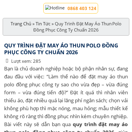
0868 403 124
Trang Chủ
»
Tin Tức
»
Quy Trình Đặt May Áo Thun Polo
Đồng Phục Công Ty Chuẩn 2026
QUY TRÌNH ĐẶT MAY ÁO THUN POLO ĐỒNG
PHỤC CÔNG TY CHUẨN 2026
Lượt xem:
285
Bạn là chủ doanh nghiệp hoặc bộ phận nhân sự, đang
đau đầu với việc: “Làm thế nào để đặt may áo thun
polo đồng phục công ty sao cho vừa đẹp – vừa đúng
form – vừa đúng tiến độ?” Đặt ít quá thì nhân viên
thiếu áo, đặt nhiều quá lại lãng phí ngân sách; chọn vải
không phù hợp thì mặc nóng, mau hỏng; mẫu thiết kế
không rõ ràng thì đồng phục nhìn kém chuyên nghiệp.
Bài viết này sẽ dẫn bạn qua
quy trình đặt may áo