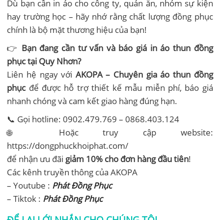
Dù bạn cần in áo cho công ty, quán ăn, nhóm sự kiện
hay trường học – hãy nhớ rằng chất lượng đồng phục
chính là bộ mặt thương hiệu của bạn!
👉
Bạn đang cần tư vấn và báo giá in áo thun đồng
phục tại Quy Nhơn?
Liên hệ ngay với
AKOPA – Chuyên gia áo thun đồng
phục
để được hỗ trợ thiết kế mẫu miễn phí, báo giá
nhanh chóng và cam kết giao hàng đúng hạn.
📞 Gọi hotline: 0902.479.769 – 0868.403.124
🌐 Hoặc truy cập website:
https://dongphuckhoiphat.com/
để nhận ưu đãi
giảm 10% cho đơn hàng đầu tiên
!
Các kênh truyền thông của AKOPA
– Youtube :
Phát Đồng Phục
– Tiktok :
Phát Đồng Phục
ĐỂ LẠI LỚI NHẮN CHO CHÚNG TÔI