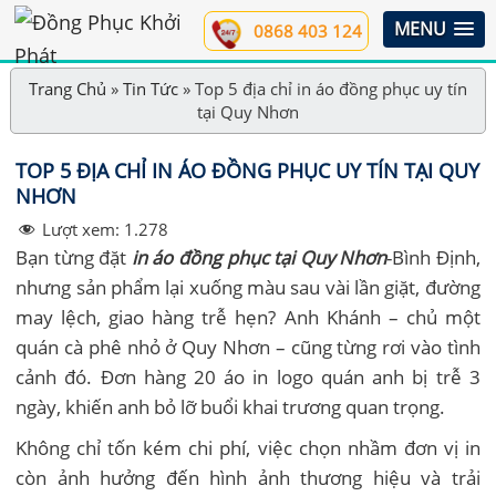
MENU
0868 403 124
Trang Chủ
»
Tin Tức
»
Top 5 địa chỉ in áo đồng phục uy tín
tại Quy Nhơn
TOP 5 ĐỊA CHỈ IN ÁO ĐỒNG PHỤC UY TÍN TẠI QUY
NHƠN
Lượt xem:
1.278
Bạn từng đặt
in áo đồng phục tại Quy Nhơn
-Bình Định,
nhưng sản phẩm lại xuống màu sau vài lần giặt, đường
may lệch, giao hàng trễ hẹn? Anh Khánh – chủ một
quán cà phê nhỏ ở Quy Nhơn – cũng từng rơi vào tình
cảnh đó. Đơn hàng 20 áo in logo quán anh bị trễ 3
ngày, khiến anh bỏ lỡ buổi khai trương quan trọng.
Không chỉ tốn kém chi phí, việc chọn nhầm đơn vị in
còn ảnh hưởng đến hình ảnh thương hiệu và trải