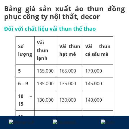
Bảng giá sản xuất áo thun đồng
phục công ty nội thất, decor
Đối với chất liệu vải thun thể thao
Vải
Số
Vải thun
Vải thun
thun
lượng
hạt mè
cá sấu mè
lạnh
5
165.000
165.000
170.000
6 – 9
135.000
135.000
145.000
10 –
130.000
130.000
140.000
15
16 –
125.000
125.000
135.000
19