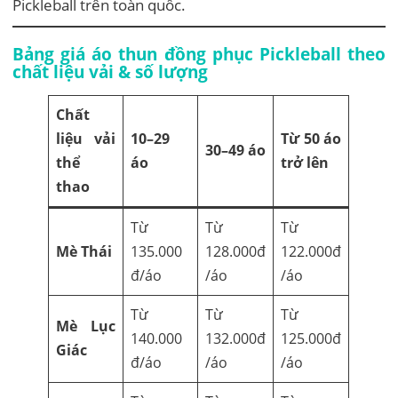
Pickleball trên toàn quốc.
Bảng giá áo thun đồng phục Pickleball theo
chất liệu vải & số lượng
Chất
liệu vải
10–29
Từ 50 áo
30–49 áo
thể
áo
trở lên
thao
Từ
Từ
Từ
Mè Thái
135.000
128.000đ
122.000đ
đ/áo
/áo
/áo
Từ
Từ
Từ
Mè Lục
140.000
132.000đ
125.000đ
Giác
đ/áo
/áo
/áo