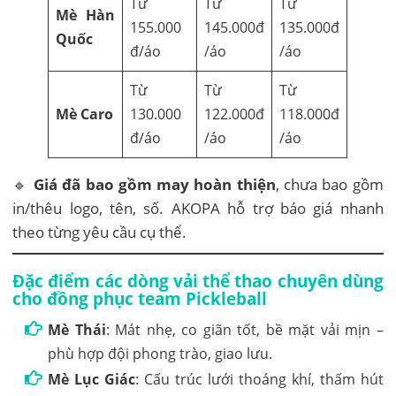
Từ
Từ
Từ
Mè Hàn
155.000
145.000đ
135.000đ
Quốc
đ/áo
/áo
/áo
Từ
Từ
Từ
Mè Caro
130.000
122.000đ
118.000đ
đ/áo
/áo
/áo
🔹
Giá đã bao gồm may hoàn thiện
, chưa bao gồm
in/thêu logo, tên, số. AKOPA hỗ trợ báo giá nhanh
theo từng yêu cầu cụ thể.
Đặc điểm các dòng vải thể thao chuyên dùng
cho đồng phục team Pickleball
Mè Thái
: Mát nhẹ, co giãn tốt, bề mặt vải mịn –
phù hợp đội phong trào, giao lưu.
Mè Lục Giác
: Cấu trúc lưới thoáng khí, thấm hút