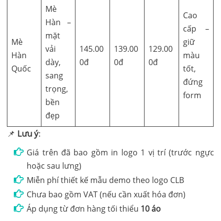
Cao
cấp –
Mè
giữ
145.00
139.00
129.00
Hàn
màu
0đ
0đ
0đ
Quốc
tốt,
đứng
form
📌
Lưu ý
:
Giá trên đã bao gồm in logo 1 vị trí (trước ngực
hoặc sau lưng)
Miễn phí thiết kế mẫu demo theo logo CLB
Chưa bao gồm VAT (nếu cần xuất hóa đơn)
Áp dụng từ đơn hàng tối thiểu
10 áo