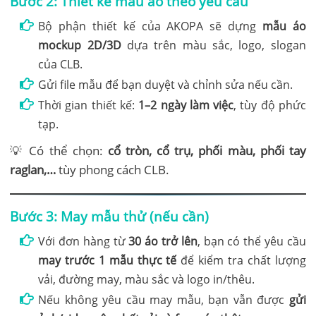
Bước 2: Thiết kế mẫu áo theo yêu cầu
Bộ phận thiết kế của AKOPA sẽ dựng
mẫu áo
mockup 2D/3D
dựa trên màu sắc, logo, slogan
của CLB.
Gửi file mẫu để bạn duyệt và chỉnh sửa nếu cần.
Thời gian thiết kế:
1–2 ngày làm việc
, tùy độ phức
tạp.
💡 Có thể chọn:
cổ tròn, cổ trụ, phối màu, phối tay
raglan,…
tùy phong cách CLB.
Bước 3: May mẫu thử (nếu cần)
Với đơn hàng từ
30 áo trở lên
, bạn có thể yêu cầu
may trước 1 mẫu thực tế
để kiểm tra chất lượng
vải, đường may, màu sắc và logo in/thêu.
Nếu không yêu cầu may mẫu, bạn vẫn được
gửi