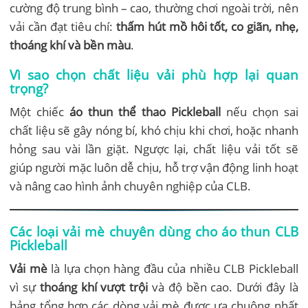
cường độ trung bình – cao, thường chơi ngoài trời, nên
vải cần đạt tiêu chí:
thấm hút mồ hôi tốt, co giãn, nhẹ,
thoáng khí và bền màu
.
Vì sao chọn chất liệu vải phù hợp lại quan
trọng?
Một chiếc
áo thun thể thao Pickleball
nếu chọn sai
chất liệu sẽ gây nóng bí, khó chịu khi chơi, hoặc nhanh
hỏng sau vài lần giặt. Ngược lại, chất liệu vải tốt sẽ
giúp người mặc luôn dễ chịu, hỗ trợ vận động linh hoạt
và nâng cao hình ảnh chuyên nghiệp của CLB.
Các loại vải mè chuyên dùng cho áo thun CLB
Pickleball
Vải mè
là lựa chọn hàng đầu của nhiều CLB Pickleball
vì sự
thoáng khí vượt trội
và độ bền cao. Dưới đây là
bảng tổng hợp các dòng vải mè được ưa chuộng nhất