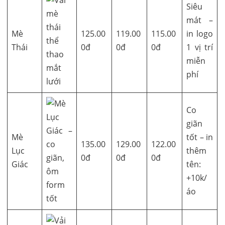
Siêu
mát –
Mè
125.00
119.00
115.00
in logo
Thái
0đ
0đ
0đ
1 vị trí
miễn
phí
Co
giãn
Mè
tốt – in
135.00
129.00
122.00
Lục
thêm
0đ
0đ
0đ
Giác
tên:
+10k/
áo