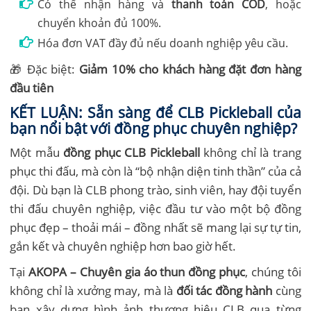
Có thể nhận hàng và
thanh toán COD
, hoặc
chuyển khoản đủ 100%.
Hóa đơn VAT đầy đủ nếu doanh nghiệp yêu cầu.
🎁 Đặc biệt:
Giảm 10% cho khách hàng đặt đơn hàng
đầu tiên
KẾT LUẬN: Sẵn sàng để CLB Pickleball của
bạn nổi bật với đồng phục chuyên nghiệp?
Một mẫu
đồng phục CLB Pickleball
không chỉ là trang
phục thi đấu, mà còn là “bộ nhận diện tinh thần” của cả
đội. Dù bạn là CLB phong trào, sinh viên, hay đội tuyển
thi đấu chuyên nghiệp, việc đầu tư vào một bộ đồng
phục đẹp – thoải mái – đồng nhất sẽ mang lại sự tự tin,
gắn kết và chuyên nghiệp hơn bao giờ hết.
Tại
AKOPA – Chuyên gia áo thun đồng phục
, chúng tôi
không chỉ là xưởng may, mà là
đối tác đồng hành
cùng
bạn xây dựng hình ảnh thương hiệu CLB qua từng