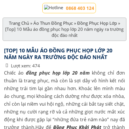
0868 403 124
Trang Chủ
»
Áo Thun Đồng Phục
»
Đồng Phục Họp Lớp
»
[Top] 10 Mẫu áo đồng phục họp lớp 20 năm ngày ra trường
độc đáo nhất
[TOP] 10 MẪU ÁO ĐỒNG PHỤC HỌP LỚP 20
NĂM NGÀY RA TRƯỜNG ĐỘC ĐÁO NHẤT
Lượt xem:
474
Chiếc áo
đồng phục họp lớp 20 năm
không chỉ đơn
thuần là trang phục, mà còn là sợi dây vô hình kết nối
những trái tim lại gần nhau hơn. Khoác lên mình màu
áo chung, mọi khoảng cách dường như được xóa nhòa,
chỉ còn lại niềm vui hội ngộ, những cái bắt tay siết chặt,
những nụ cười rạng rỡ và cả những giọt nước mắt xúc
động khi được gặp lại “những đứa trẻ năm nào” nay đã
trưởng thành.Hãy để
Đồng Phục Khởi Phát
trở thành