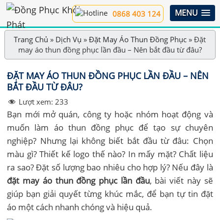
MENU
0868 403 124
Trang Chủ
»
Dịch Vụ
»
Đặt May Áo Thun Đồng Phục
»
Đặt
may áo thun đồng phục lần đầu – Nên bắt đầu từ đâu?
ĐẶT MAY ÁO THUN ĐỒNG PHỤC LẦN ĐẦU – NÊN
BẮT ĐẦU TỪ ĐÂU?
Lượt xem:
233
Bạn mới mở quán, công ty hoặc nhóm hoạt động và
muốn làm áo thun đồng phục để tạo sự chuyên
nghiệp? Nhưng lại không biết bắt đầu từ đâu: Chọn
màu gì? Thiết kế logo thế nào? In mấy mặt? Chất liệu
ra sao? Đặt số lượng bao nhiêu cho hợp lý? Nếu đây là
đặt may áo thun đồng phục lần đầu
, bài viết này sẽ
giúp bạn giải quyết từng khúc mắc, để bạn tự tin đặt
áo một cách nhanh chóng và hiệu quả.