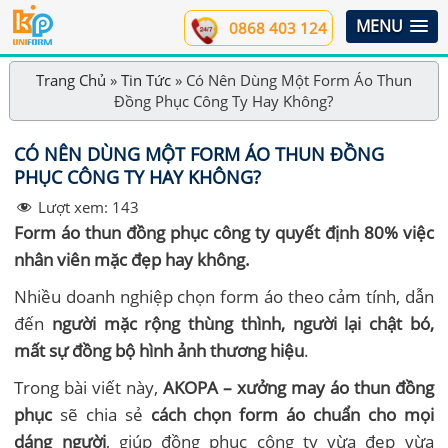
MENU
0868 403 124
Trang Chủ
»
Tin Tức
»
Có Nên Dùng Một Form Áo Thun
Đồng Phục Công Ty Hay Không?
CÓ NÊN DÙNG MỘT FORM ÁO THUN ĐỒNG
PHỤC CÔNG TY HAY KHÔNG?
Lượt xem:
143
Form áo thun đồng phục công ty quyết định 80% việc
nhân viên mặc đẹp hay không.
Nhiều doanh nghiệp chọn form áo theo cảm tính, dẫn
đến
người mặc rộng thùng thình, người lại chật bó,
mất sự đồng bộ hình ảnh thương hiệu
.
Trong bài viết này,
AKOPA – xưởng may áo thun đồng
phục
sẽ chia sẻ
cách chọn form áo chuẩn cho mọi
dáng người
, giúp đồng phục công ty vừa đẹp vừa