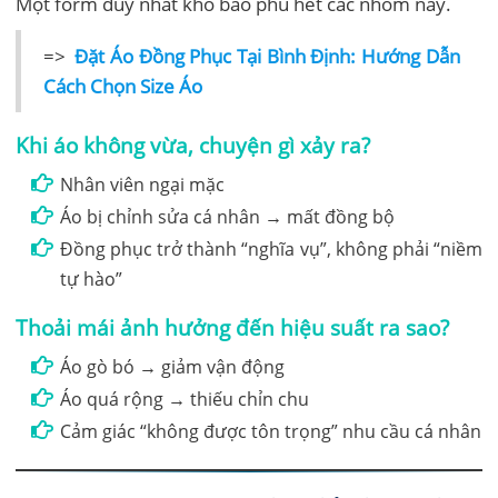
Một form duy nhất khó bao phủ hết các nhóm này.
=>
Đặt Áo Đồng Phục Tại Bình Định: Hướng Dẫn
Cách Chọn Size Áo
Khi áo không vừa, chuyện gì xảy ra?
Nhân viên ngại mặc
Áo bị chỉnh sửa cá nhân → mất đồng bộ
Đồng phục trở thành “nghĩa vụ”, không phải “niềm
tự hào”
Thoải mái ảnh hưởng đến hiệu suất ra sao?
Áo gò bó → giảm vận động
Áo quá rộng → thiếu chỉn chu
Cảm giác “không được tôn trọng” nhu cầu cá nhân