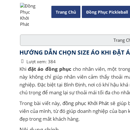
Trang Chủ
Đồng Phục Pickleball
Trang C
HƯỚNG DẪN CHỌN SIZE ÁO KHI ĐẶT Á
Lượt xem:
384
Khi
đặt áo đồng phục
cho nhân viên, một trong
này không chỉ giúp nhân viên cảm thấy thoải m
nghiệp. Đặc biệt tại Bình Định, nơi có khí hậu kh
chú trọng để mang lại sự thoải mái tối đa cho nhâ
Trong bài viết này,
đồng phục Khởi Phát
sẽ giúp 
viên của mình, từ đó giúp doanh nghiệp của bạn 
đẹp trong mắt khách hàng.
Nội dung chính