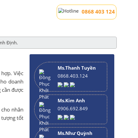
0868 403 124
ình Định.
Ms.Thanh Tuyền
 hợp. Việc
0868.403.124
 cho doanh
g cần được
Ms.Kim Anh
0906.692.849
 cho nhân
 tượng tốt
Ms.Như Quỳnh