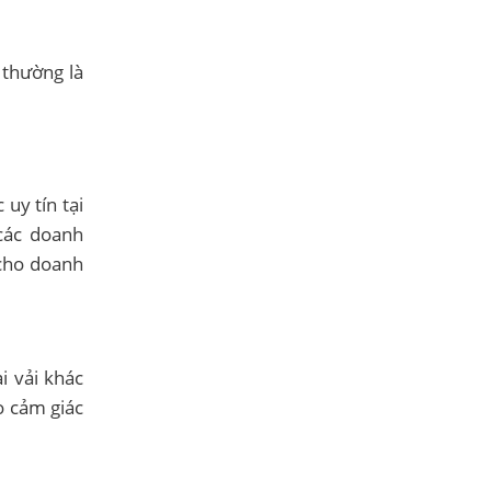
 thường là
uy tín tại
các doanh
 cho doanh
i vải khác
o cảm giác