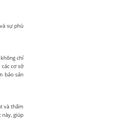
 và sự phù
 không chỉ
 các cơ sở
ảm bảo sản
át và thấm
 này, giúp