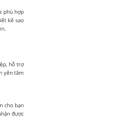
ục phù hợp
iết kế sao
ên.
ệp, hỗ trợ
ạn yên tâm
ến cho bạn
 nhận được