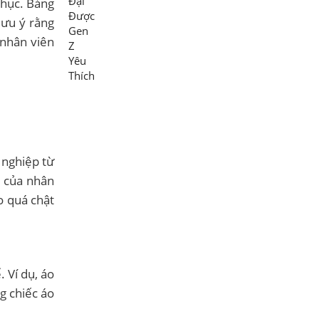
phục. Bảng
lưu ý rằng
 nhân viên
 nghiệp từ
ể của nhân
o quá chật
 Ví dụ, áo
g chiếc áo