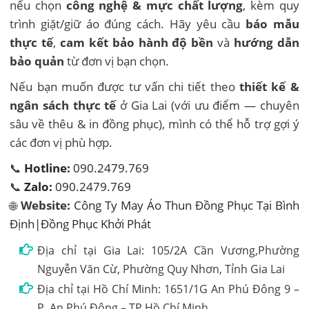
nếu chọn
công nghệ & mực chất lượng
, kèm quy
trình giặt/giữ áo đúng cách. Hãy yêu cầu
báo mẫu
thực tế
,
cam kết bảo hành độ bền
và
hướng dẫn
bảo quản
từ đơn vị bạn chọn.
Nếu bạn muốn được tư vấn chi tiết theo
thiết kế &
ngân sách thực tế
ở Gia Lai (với ưu điểm — chuyên
sâu về thêu & in đồng phục), mình có thể hỗ trợ gợi ý
các đơn vị phù hợp.
📞
Hotline:
090.2479.769
📞
Zalo:
090.2479.769
🌐
Website:
Công Ty May Áo Thun Đồng Phục Tại Bình
Định|Đồng Phục Khởi Phát
Địa chỉ tại Gia Lai: 105/2A Cần Vương,Phường
Nguyễn Văn Cừ, Phường Quy Nhơn, Tỉnh Gia Lai
Địa chỉ tại Hồ Chí Minh: 1651/1G An Phú Đông 9 –
P. An Phú Đông – TP.Hồ Chí Minh