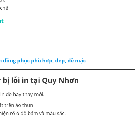
 chẽ
út
n đồng phục phù hợp, đẹp, dễ mặc
 bị lỗi in tại Quy Nhơn
 in đè hay thay mới.
ể hiện rõ ở độ bám và màu sắc.