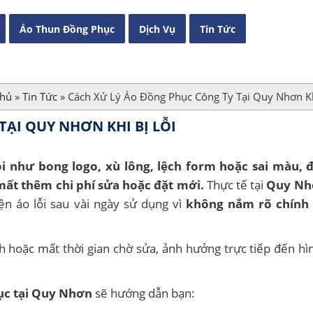
Áo Thun Đồng Phục
Dịch Vụ
Tin Tức
Chủ
»
Tin Tức
»
Cách Xử Lý Áo Đồng Phục Công Ty Tại Quy Nhơn Kh
ẠI QUY NHƠN KHI BỊ LỖI
ỗi như bong logo, xù lông, lệch form hoặc sai màu, 
mất thêm chi phí sửa hoặc đặt mới.
Thực tế tại
Quy Nhơ
ện áo lỗi sau vài ngày sử dụng vì
không nắm rõ chính 
nh hoặc mất thời gian chờ sửa, ảnh hưởng trực tiếp đến hì
c tại Quy Nhơn
sẽ hướng dẫn bạn: