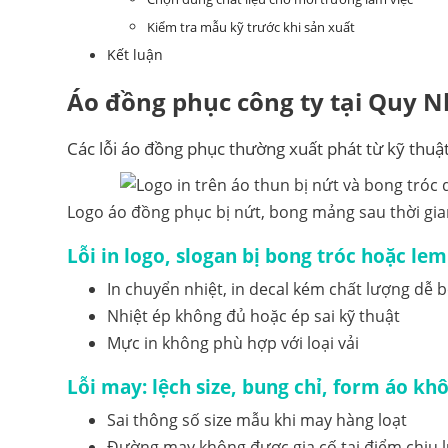
Kiểm tra mẫu kỹ trước khi sản xuất
Kết luận
Áo đồng phục công ty tại Quy 
Các lỗi áo đồng phục thường xuất phát từ kỹ thuật 
Logo áo đồng phục bị nứt, bong mảng sau thời gi
Lỗi in logo, slogan bị bong tróc hoặc le
In chuyển nhiệt, in decal kém chất lượng dễ b
Nhiệt ép không đủ hoặc ép sai kỹ thuật
Mực in không phù hợp với loại vải
Lỗi may: lệch size, bung chỉ, form áo k
Sai thông số size mẫu khi may hàng loạt
Đường may không được gia cố tại điểm chịu 