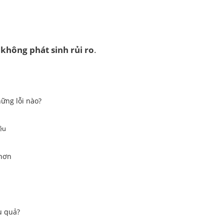
 không phát sinh rủi ro
.
ững lỗi nào?
ều
Nhơn
u quả?