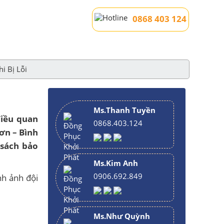
0868 403 124
i Bị Lỗi
Ms.Thanh Tuyền
điều quan
0868.403.124
n – Bình
sách bảo
Ms.Kim Anh
0906.692.849
nh ảnh đội
Ms.Như Quỳnh