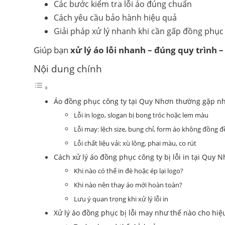
Các bước kiểm tra lỗi áo đúng chuẩn
Cách yêu cầu bảo hành hiệu quả
Giải pháp xử lý nhanh khi cần gấp đồng phục
Giúp bạn
xử lý áo lỗi nhanh – đúng quy trình –
Nội dung chính
Áo đồng phục công ty tại Quy Nhơn thường gặp nh
Lỗi in logo, slogan bị bong tróc hoặc lem màu
Lỗi may: lệch size, bung chỉ, form áo không đồng đ
Lỗi chất liệu vải: xù lông, phai màu, co rút
Cách xử lý áo đồng phục công ty bị lỗi in tại Quy 
Khi nào có thể in đè hoặc ép lại logo?
Khi nào nên thay áo mới hoàn toàn?
Lưu ý quan trọng khi xử lý lỗi in
Xử lý áo đồng phục bị lỗi may như thế nào cho hiệ