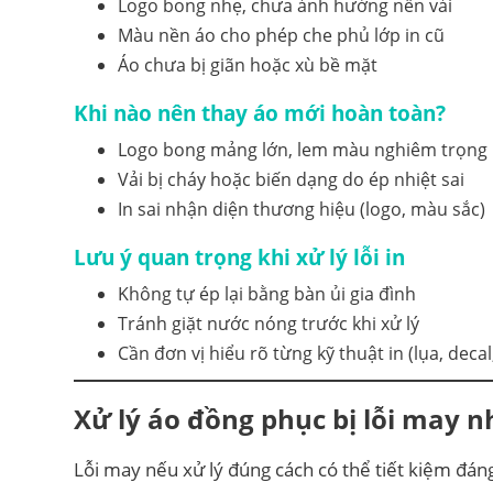
Logo bong nhẹ, chưa ảnh hưởng nền vải
Màu nền áo cho phép che phủ lớp in cũ
Áo chưa bị giãn hoặc xù bề mặt
Khi nào nên thay áo mới hoàn toàn?
Logo bong mảng lớn, lem màu nghiêm trọng
Vải bị cháy hoặc biến dạng do ép nhiệt sai
In sai nhận diện thương hiệu (logo, màu sắc)
Lưu ý quan trọng khi xử lý lỗi in
Không tự ép lại bằng bàn ủi gia đình
Tránh giặt nước nóng trước khi xử lý
Cần đơn vị hiểu rõ từng kỹ thuật in (lụa, deca
Xử lý áo đồng phục bị lỗi may 
Lỗi may nếu xử lý đúng cách có thể tiết kiệm đáng 