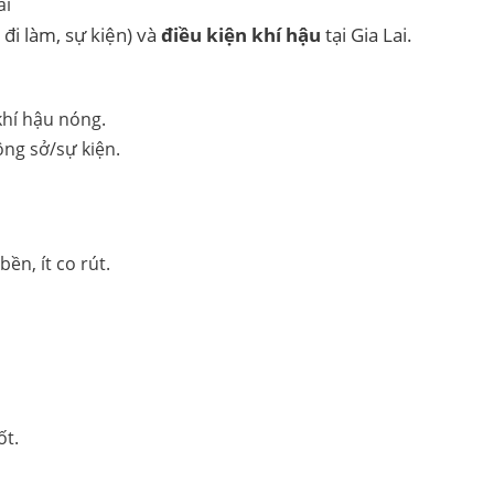
 đi làm, sự kiện) và
điều kiện khí hậu
tại Gia Lai.
khí hậu nóng.
ông sở/sự kiện.
ền, ít co rút.
ốt.