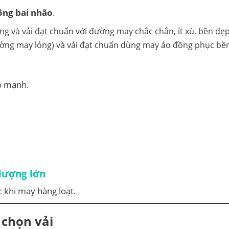
hông bai nhão
.
đường may lỏng) và vải đạt chuẩn dùng may áo đồng phục bề
éo mạnh.
 lượng lớn
 khi may hàng loạt.
i chọn vải