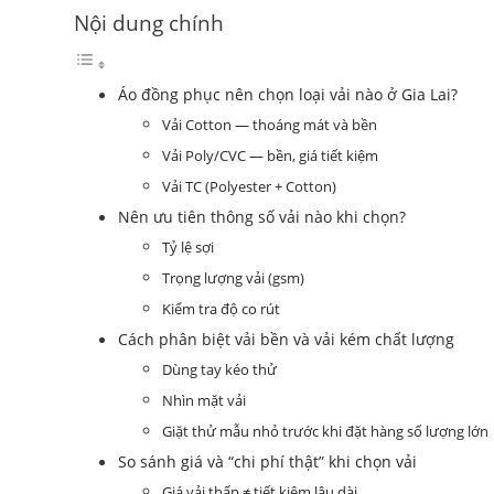
Nội dung chính
Áo đồng phục nên chọn loại vải nào ở Gia Lai?
Vải Cotton — thoáng mát và bền
Vải Poly/CVC — bền, giá tiết kiệm
Vải TC (Polyester + Cotton)
Nên ưu tiên thông số vải nào khi chọn?
Tỷ lệ sợi
Trọng lượng vải (gsm)
Kiểm tra độ co rút
Cách phân biệt vải bền và vải kém chất lượng
Dùng tay kéo thử
Nhìn mặt vải
Giặt thử mẫu nhỏ trước khi đặt hàng số lượng lớn
So sánh giá và “chi phí thật” khi chọn vải
Giá vải thấp ≠ tiết kiệm lâu dài