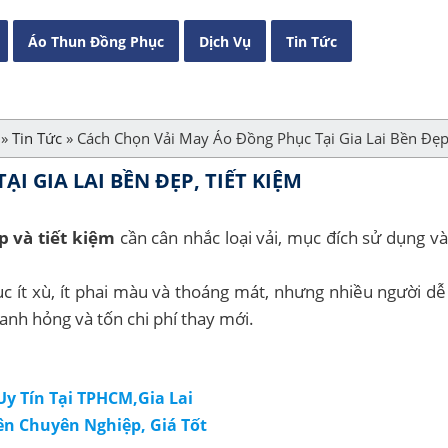
Áo Thun Đồng Phục
Dịch Vụ
Tin Tức
»
Tin Tức
»
Cách Chọn Vải May Áo Đồng Phục Tại Gia Lai Bền Đẹp
 GIA LAI BỀN ĐẸP, TIẾT KIỆM
 và tiết kiệm
cần cân nhắc loại vải, mục đích sử dụng và
ục ít xù, ít phai màu và thoáng mát, nhưng nhiều người d
hanh hỏng và tốn chi phí thay mới.
y Tín Tại TPHCM,Gia Lai
n Chuyên Nghiệp, Giá Tốt