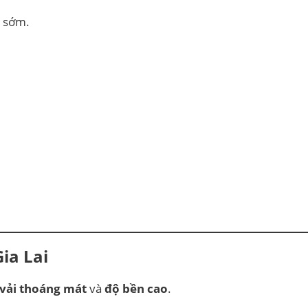
o sớm.
ia Lai
 vải thoáng mát
và
độ bền cao
.