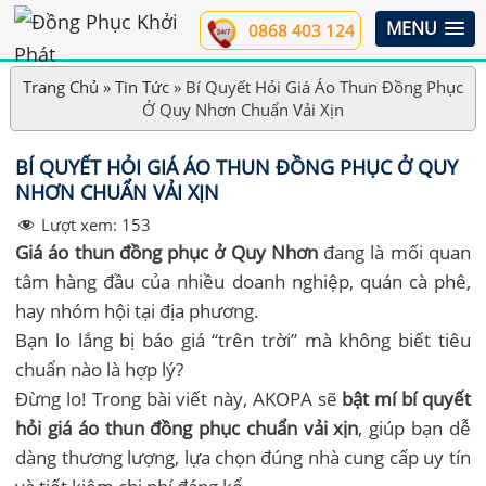
MENU
0868 403 124
Trang Chủ
»
Tin Tức
»
Bí Quyết Hỏi Giá Áo Thun Đồng Phục
Ở Quy Nhơn Chuẩn Vải Xịn
BÍ QUYẾT HỎI GIÁ ÁO THUN ĐỒNG PHỤC Ở QUY
NHƠN CHUẨN VẢI XỊN
Lượt xem:
153
Giá áo thun đồng phục ở Quy Nhơn
đang là mối quan
tâm hàng đầu của nhiều doanh nghiệp, quán cà phê,
hay nhóm hội tại địa phương.
Bạn lo lắng bị báo giá “trên trời” mà không biết tiêu
chuẩn nào là hợp lý?
Đừng lo! Trong bài viết này, AKOPA sẽ
bật mí bí quyết
hỏi giá áo thun đồng phục chuẩn vải xịn
, giúp bạn dễ
dàng thương lượng, lựa chọn đúng nhà cung cấp uy tín