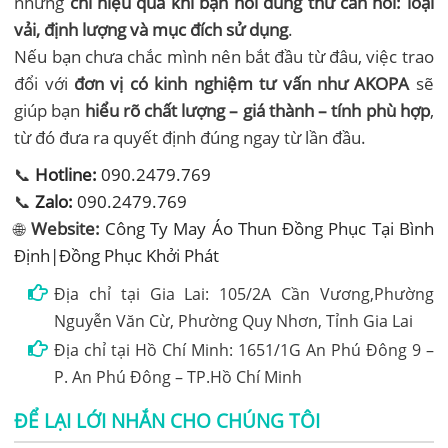
nhưng
chỉ hiệu quả khi bạn hỏi đúng thứ cần hỏi: loại
vải, định lượng và mục đích sử dụng
.
Nếu bạn chưa chắc mình nên bắt đầu từ đâu, việc trao
đổi với
đơn vị có kinh nghiệm tư vấn như AKOPA
sẽ
giúp bạn
hiểu rõ chất lượng – giá thành – tính phù hợp
,
từ đó đưa ra quyết định đúng ngay từ lần đầu.
📞
Hotline:
090.2479.769
📞
Zalo:
090.2479.769
🌐
Website:
Công Ty May Áo Thun Đồng Phục Tại Bình
Định|Đồng Phục Khởi Phát
Địa chỉ tại Gia Lai: 105/2A Cần Vương,Phường
Nguyễn Văn Cừ, Phường Quy Nhơn, Tỉnh Gia Lai
Địa chỉ tại Hồ Chí Minh: 1651/1G An Phú Đông 9 –
P. An Phú Đông – TP.Hồ Chí Minh
ĐỂ LẠI LỚI NHẮN CHO CHÚNG TÔI