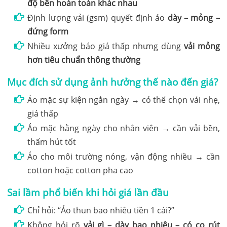
độ bền hoàn toàn khác nhau
Định lượng vải (gsm) quyết định áo
dày – mỏng –
đứng form
Nhiều xưởng báo giá thấp nhưng dùng
vải mỏng
hơn tiêu chuẩn thông thường
Mục đích sử dụng ảnh hưởng thế nào đến giá?
Áo mặc sự kiện ngắn ngày → có thể chọn vải nhẹ,
giá thấp
Áo mặc hằng ngày cho nhân viên → cần vải bền,
thấm hút tốt
Áo cho môi trường nóng, vận động nhiều → cần
cotton hoặc cotton pha cao
Sai lầm phổ biến khi hỏi giá lần đầu
Chỉ hỏi: “Áo thun bao nhiêu tiền 1 cái?”
Không hỏi rõ
vải gì – dày bao nhiêu – có co rút