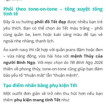
Phối theo tone-on-tone – tông xuyệt tông
tinh tế
Đây là xu hướng
phối đồ Tết đẹp
được nhiều bạn trẻ
yêu thích. Bạn có thể chọn áo Tết màu trắng – phối
cùng quần be, kem hoặc kaki sáng màu để tạo vẻ
ngoài nhẹ nhàng, thanh lịch.
Áo xanh navy thì rất hợp với quần jeans đậm hoặc đen
– vừa năng động, vừa hài hòa với
mệnh Thủy của
người Bính Ngọ
. Với
mẹo chọn áo Tết Bính Ngọ 2026
thiên về phong thủy, tone-on-tone cũng giúp bạn đảm
bảo yếu tố “thuận mắt” lẫn “thuận mệnh”.
Tạo điểm nhấn bằng phụ kiện Tết
Một outfit đơn giản sẽ trở nên thu hút hơn nếu bạn
thêm
phụ kiện mang tính Tết
như: