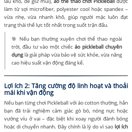
lâu khô, dễ giữ mùi),
áo thể thao chơi Pickleball
được
làm từ sợi microfiber, polyester cool hoặc spandex –
vừa nhẹ, vừa nhanh khô, giúp người mặc luôn đạt
trạng thái thể lực tốt nhất trong suốt trận đấu.
🎯 Nếu bạn thường xuyên chơi thể thao ngoài
trời, đầu tư vào một chiếc
áo pickleball chuyên
dụng
là giải pháp vừa bảo vệ sức khỏe, vừa nâng
cao hiệu suất vận động đáng kể.
Lợi ích 2: Tăng cường độ linh hoạt và thoải
mái khi vận động
Nếu bạn từng chơi Pickleball với áo cotton thường, hẳn
bạn đã trải nghiệm cảm giác gò bó, nóng nực hoặc
vướng víu ở vai – đặc biệt khi xoay người đánh bóng
hoặc di chuyển nhanh. Đây chính là lý do vì sao
lợi ích