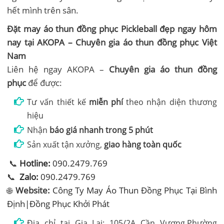
hết mình trên sân.
Đặt may áo thun đồng phục Pickleball đẹp ngay hôm
nay tại AKOPA – Chuyên gia áo thun đồng phục Việt
Nam
Liên hệ ngay AKOPA –
Chuyên gia áo thun đồng
phục
để được:
Tư vấn thiết kế
miễn phí
theo nhận diện thương
hiệu
Nhận
báo giá nhanh trong 5 phút
Sản xuất tận xưởng,
giao hàng toàn quốc
📞
Hotline:
090.2479.769
📞
Zalo:
090.2479.769
🌐
Website:
Công Ty May Áo Thun Đồng Phục Tại Bình
Định|Đồng Phục Khởi Phát
Địa chỉ tại Gia Lai: 105/2A Cần Vương,Phường