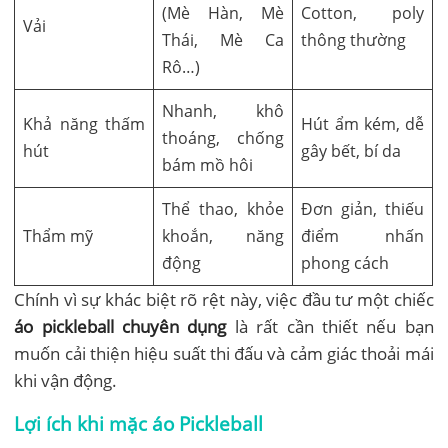
(Mè Hàn, Mè
Cotton, poly
Vải
Thái, Mè Ca
thông thường
Rô…)
Nhanh, khô
Khả năng thấm
Hút ẩm kém, dễ
thoáng, chống
hút
gây bết, bí da
bám mồ hôi
Thể thao, khỏe
Đơn giản, thiếu
Thẩm mỹ
khoắn, năng
điểm nhấn
động
phong cách
Chính vì sự khác biệt rõ rệt này, việc đầu tư một chiếc
áo pickleball chuyên dụng
là rất cần thiết nếu bạn
muốn cải thiện hiệu suất thi đấu và cảm giác thoải mái
khi vận động.
Lợi ích khi mặc áo Pickleball