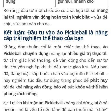
dụng
giữ mùi, nhanh khô
Rõ ràng, đầu tư một chiếc áo có chất liệu tốt sẽ
mang
lại trải nghiệm vận động hoàn toàn khác biệt
– vừa dễ
chịu, vừa an toàn cho da.
Kết luận: Đầu tư vào áo Pickleball là nâng
cấp trải nghiệm thể thao của bạn
Không đơn thuần chỉ là một chiếc áo thể thao,
áo
Pickleball chuyên dụng
mang lại
nhiều giá trị thực tế
:
từ cảm giác khô thoáng, dễ vận động cho đến sự tự
tin, chuyên nghiệp khi thi đấu hoặc giao lưu. Nếu bạn
đã, đang hoặc sắp bước chân vào bộ môn Pickleball –
hãy nghiêm túc đầu tư đúng trang phục để
phát huy
tối đa khả năng vận động, bảo vệ sức khỏe và thể hiện
phong cách riêng.
👉
Lợi ích khi mặc áo Pickleball
không chỉ dừng lại ở bề
ngoài – nó là yếu tố nền tảng để bạn thoải mái “cháy”