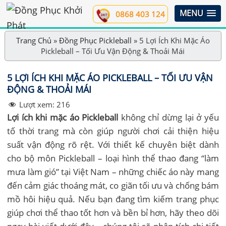
MENU
0868 403 124
Trang Chủ
»
Đồng Phục Pickleball
»
5 Lợi Ích Khi Mặc Áo
Pickleball – Tối Ưu Vận Động & Thoải Mái
5 LỢI ÍCH KHI MẶC ÁO PICKLEBALL – TỐI ƯU VẬN
ĐỘNG & THOẢI MÁI
Lượt xem:
216
Lợi ích khi mặc áo Pickleball
không chỉ dừng lại ở yếu
tố thời trang mà còn giúp người chơi cải thiện hiệu
suất vận động rõ rệt. Với thiết kế chuyên biệt dành
cho bộ môn Pickleball – loại hình thể thao đang “làm
mưa làm gió” tại Việt Nam – những chiếc áo này mang
đến cảm giác thoáng mát, co giãn tối ưu và chống bám
mồ hôi hiệu quả. Nếu bạn đang tìm kiếm trang phục
giúp chơi thể thao tốt hơn và bền bỉ hơn, hãy theo dõi