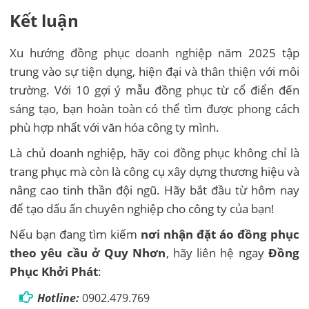
Kết luận
Xu hướng đồng phục doanh nghiệp năm 2025 tập
trung vào sự tiện dụng, hiện đại và thân thiện với môi
trường. Với 10 gợi ý mẫu đồng phục từ cổ điển đến
sáng tạo, bạn hoàn toàn có thể tìm được phong cách
phù hợp nhất với văn hóa công ty mình.
Là chủ doanh nghiệp, hãy coi đồng phục không chỉ là
trang phục mà còn là công cụ xây dựng thương hiệu và
nâng cao tinh thần đội ngũ. Hãy bắt đầu từ hôm nay
để tạo dấu ấn chuyên nghiệp cho công ty của bạn!
Nếu bạn đang tìm kiếm
nơi nhận đặt áo đồng phục
theo yêu cầu ở Quy Nhơn
, hãy liên hệ ngay
Đồng
Phục Khởi Phát
:
Hotline:
0902.479.769