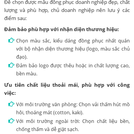
Để chọn được mẫu đồng phục doanh nghiệp đẹp, chất
lượng và phù hợp, chủ doanh nghiệp nên lưu ý các
điểm sau:
Đảm bảo phù hợp với nhận diện thương hiệu:
Chọn màu sắc, kiểu dáng đồng phục nhất quán
với bộ nhận diện thương hiệu (logo, màu sắc chủ
đạo).
Đảm bảo logo được thêu hoặc in chất lượng cao,
bền màu.
Ưu tiên chất liệu thoải mái, phù hợp với công
việc:
Với môi trường văn phòng: Chọn vải thấm hút mồ
hôi, thoáng mát (cotton, kaki).
Với môi trường ngoài trời: Chọn chất liệu bền,
chống thấm và dễ giặt sạch.