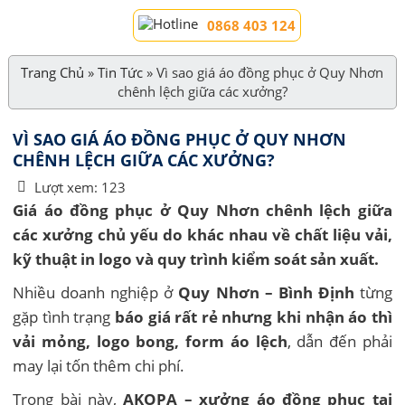
0868 403 124
Trang Chủ
»
Tin Tức
»
Vì sao giá áo đồng phục ở Quy Nhơn
chênh lệch giữa các xưởng?
VÌ SAO GIÁ ÁO ĐỒNG PHỤC Ở QUY NHƠN
CHÊNH LỆCH GIỮA CÁC XƯỞNG?
Lượt xem:
123
Giá áo đồng phục ở Quy Nhơn chênh lệch giữa
các xưởng chủ yếu do khác nhau về chất liệu vải,
kỹ thuật in logo và quy trình kiểm soát sản xuất.
Nhiều doanh nghiệp ở
Quy Nhơn – Bình Định
từng
gặp tình trạng
báo giá rất rẻ nhưng khi nhận áo thì
vải mỏng, logo bong, form áo lệch
, dẫn đến phải
may lại tốn thêm chi phí.
Trong bài này,
AKOPA – xưởng áo đồng phục tại