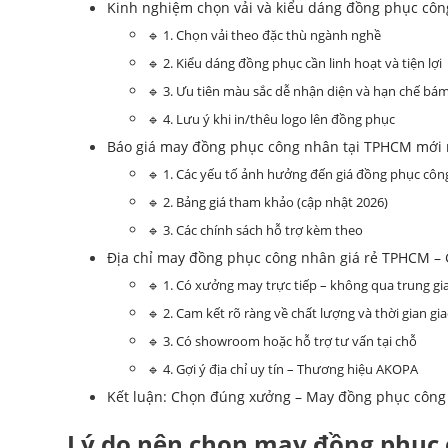
Kinh nghiệm chọn vải và kiểu dáng đồng phục cô
🔹 1. Chọn vải theo đặc thù ngành nghề
🔹 2. Kiểu dáng đồng phục cần linh hoạt và tiện lợi
🔹 3. Ưu tiên màu sắc dễ nhận diện và hạn chế bá
🔹 4. Lưu ý khi in/thêu logo lên đồng phục
Báo giá may đồng phục công nhân tại TPHCM mới
🔹 1. Các yếu tố ảnh hưởng đến giá đồng phục cô
🔹 2. Bảng giá tham khảo (cập nhật 2026)
🔹 3. Các chính sách hỗ trợ kèm theo
Địa chỉ may đồng phục công nhân giá rẻ TPHCM – 
🔹 1. Có xưởng may trực tiếp – không qua trung gi
🔹 2. Cam kết rõ ràng về chất lượng và thời gian gi
🔹 3. Có showroom hoặc hỗ trợ tư vấn tại chỗ
🔹 4. Gợi ý địa chỉ uy tín – Thương hiệu AKOPA
Kết luận: Chọn đúng xưởng – May đồng phục công 
Lý do nên chọn may đồng phục 