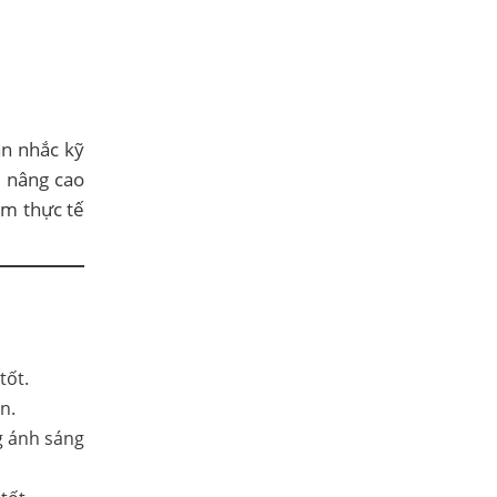
ân nhắc kỹ
, nâng cao
ệm thực tế
tốt.
n.
g ánh sáng