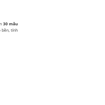
ơn
30 mẫu
 bền, tính