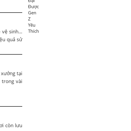
ễ vệ sinh…
iệu quả sử
 xưởng tại
 trong vài
ơi còn lưu