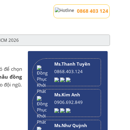
0868 403 124
PHCM 2026
Ms.Thanh Tuyền
hó để chọn
0868.403.124
mẫu đồng
o đội ngũ.
Ms.Kim Anh
0906.692.849
Ms.Như Quỳnh