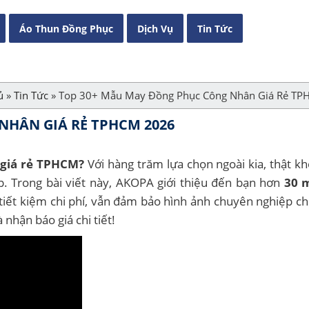
Áo Thun Đồng Phục
Dịch Vụ
Tin Tức
ủ
»
Tin Tức
»
Top 30+ Mẫu May Đồng Phục Công Nhân Giá Rẻ T
NHÂN GIÁ RẺ TPHCM 2026
 giá rẻ TPHCM?
Với hàng trăm lựa chọn ngoài kia, thật k
ẹp. Trong bài viết này, AKOPA giới thiệu đến bạn hơn
30 
 tiết kiệm chi phí, vẫn đảm bảo hình ảnh chuyên nghiệp ch
hận báo giá chi tiết!