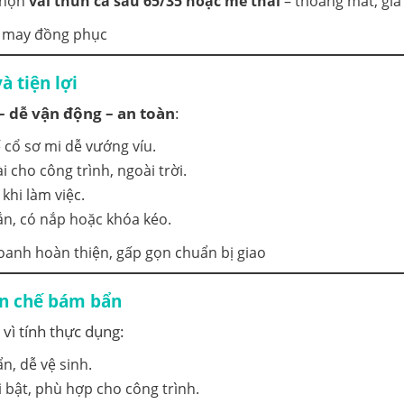
 chọn
vải thun cá sấu 65/35 hoặc mè thái
– thoáng mát, giá 
à tiện lợi
– dễ vận động – an toàn
:
 cổ sơ mi dễ vướng víu.
 cho công trình, ngoài trời.
 khi làm việc.
ắn, có nắp hoặc khóa kéo.
ạn chế bám bẩn
vì tính thực dụng:
ẩn, dễ vệ sinh.
i bật, phù hợp cho công trình.