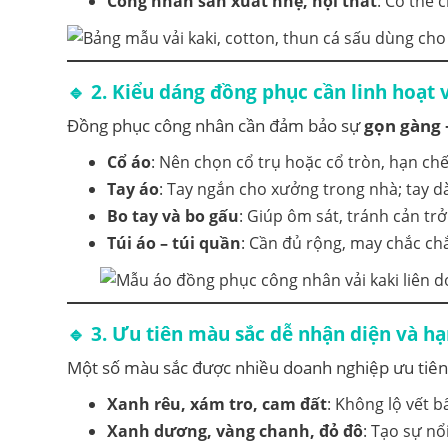
Công nhân sản xuất nhẹ, nội thất
: Có thể
🔹 2. Kiểu dáng đồng phục cần linh hoạt v
Đồng phục công nhân cần đảm bảo sự
gọn gàng 
Cổ áo
: Nên chọn cổ trụ hoặc cổ tròn, hạn chế
Tay áo
: Tay ngắn cho xưởng trong nhà; tay dài
Bo tay và bo gấu
: Giúp ôm sát, tránh cản trở
Túi áo – túi quần
: Cần đủ rộng, may chắc ch
🔹 3. Ưu tiên màu sắc dễ nhận diện và h
Một số màu sắc được nhiều doanh nghiệp ưu tiên 
Xanh rêu, xám tro, cam đất
: Không lộ vết b
Xanh dương, vàng chanh, đỏ đô
: Tạo sự nổ