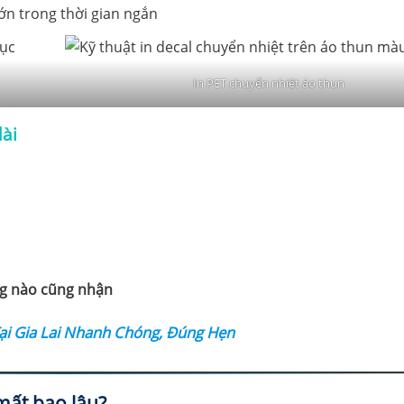
ớn trong thời gian ngắn
In PET chuyển nhiệt áo thun
dài
g nào cũng nhận
ại Gia Lai Nhanh Chóng, Đúng Hẹn
mất bao lâu?