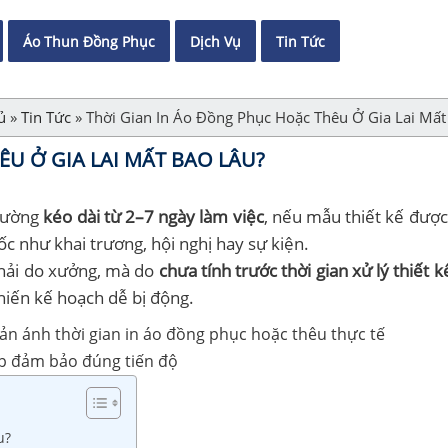
Áo Thun Đồng Phục
Dịch Vụ
Tin Tức
ủ
»
Tin Tức
»
Thời Gian In Áo Đồng Phục Hoặc Thêu Ở Gia Lai Mất
U Ở GIA LAI MẤT BAO LÂU?
thường
kéo dài từ 2–7 ngày làm việc
, nếu mẫu thiết kế đượ
c như khai trương, hội nghị hay sự kiện.
phải do xưởng, mà do
chưa tính trước thời gian xử lý thiết k
khiến kế hoạch dễ bị động.
úp đảm bảo đúng tiến độ
u?