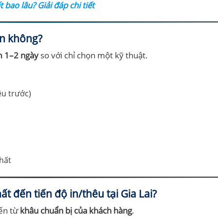
bao lâu? Giải đáp chi tiết
an không?
m 1–2 ngày
so với chỉ chọn một kỹ thuật.
êu trước)
nhất
đến tiến độ in/thêu tại Gia Lai?
ến từ
khâu chuẩn bị của khách hàng
.