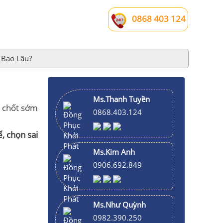
0868 403 124
 Bao Lâu?
Ms.Thanh Tuyền
c chốt sớm
0868.403.124
ế, chọn sai
Ms.Kim Anh
0906.692.849
Ms.Như Quỳnh
0982.390.250