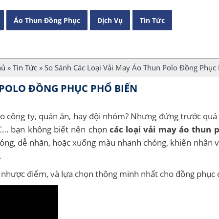
Áo Thun Đồng Phục
Dịch Vụ
Tin Tức
hủ
»
Tin Tức
»
So Sánh Các Loại Vải May Áo Thun Polo Đồng Phục 
 POLO ĐỒNG PHỤC PHỔ BIẾN
o công ty, quán ăn, hay đội nhóm? Nhưng đứng trước quá 
CVC… bạn không biết nên chọn
các loại vải may áo thun 
nóng, dễ nhăn, hoặc xuống màu nhanh chóng, khiến nhân 
.
u – nhược điểm, và lựa chọn thông minh nhất cho đồng phục