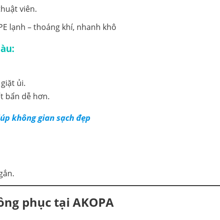
thuật viên.
àu:
giặt ủi.
ết bẩn dễ hơn.
iúp không gian sạch đẹp
gắn.
đồng phục tại AKOPA