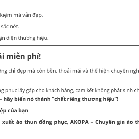
t kiệm mà vẫn đẹp.
sắc nét.
ận diện thương hiệu.
i miễn phí!
ông chỉ đẹp mà còn bền, thoải mái và thể hiện chuyên ng
– hãy biến nó thành “chất riêng thương hiệu”!
ệp của bạn
n xuất áo thun đồng phục
,
AKOPA – Chuyên gia áo t