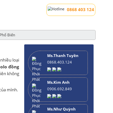
0868 403 124
Phổ Biến
Ms.Thanh Tuyền
nhiều loại
0868.403.124
polo đồng
viên không
Ms.Kim Anh
0906.692.849
 của mình.
Ms.Như Quỳnh