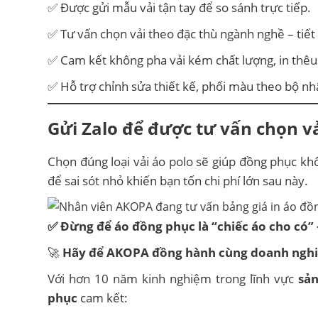
✅ Được gửi mẫu vải tận tay để so sánh trực tiếp.
✅ Tư vấn chọn vải theo đặc thù ngành nghề – tiế
✅ Cam kết không pha vải kém chất lượng, in thêu 
✅ Hỗ trợ chỉnh sửa thiết kế, phối màu theo bộ nh
Gửi Zalo để được tư vấn chọn vả
Chọn đúng loại vải áo polo sẽ giúp đồng phục kh
để sai sót nhỏ khiến bạn tốn chi phí lớn sau này.
✅ Đừng để áo đồng phục là “chiếc áo cho có” 
🚀
Hãy để AKOPA đồng hành cùng doanh nghi
Với hơn 10 năm kinh nghiệm trong lĩnh vực
sả
phục
cam kết: