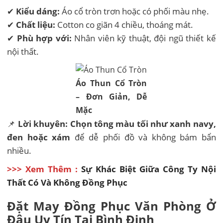
✔
Kiểu dáng:
Áo cổ tròn trơn hoặc có phối màu nhẹ.
✔
Chất liệu:
Cotton co giãn 4 chiều, thoáng mát.
✔
Phù hợp với:
Nhân viên kỹ thuật, đội ngũ thiết kế
nội thất.
Áo Thun Cổ Tròn
– Đơn Giản, Dễ
Mặc
📌
Lời khuyên:
Chọn tông màu tối như xanh navy,
đen hoặc xám
để dễ phối đồ và không bám bẩn
nhiều.
>>> Xem Thêm :
Sự Khác Biệt Giữa Công Ty Nội
Thất Có Và Không Đồng Phục
Đặt May Đồng Phục Văn Phòng Ở
Đâu Uy Tín Tại Bình Định