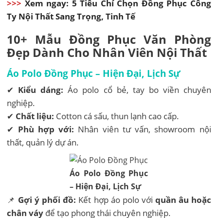
>>>
Xem ngay: 5 Tiêu Chí Chọn Đồng Phục Công
Ty Nội Thất Sang Trọng, Tinh Tế
10+ Mẫu Đồng Phục Văn Phòng
Đẹp Dành Cho Nhân Viên Nội Thất
Áo Polo Đồng Phục – Hiện Đại, Lịch Sự
✔
Kiểu dáng:
Áo polo cổ bẻ, tay bo viền chuyên
nghiệp.
✔
Chất liệu:
Cotton cá sấu, thun lạnh cao cấp.
✔
Phù hợp với:
Nhân viên tư vấn, showroom nội
thất, quản lý dự án.
Áo Polo Đồng Phục
– Hiện Đại, Lịch Sự
📌
Gợi ý phối đồ:
Kết hợp áo polo với
quần âu hoặc
chân váy
để tạo phong thái chuyên nghiệp.