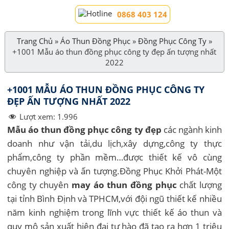
0868 403 124
Trang Chủ
»
Áo Thun Đồng Phục
»
Đồng Phục Công Ty
»
+1001 Mẫu áo thun đồng phục công ty đẹp ấn tượng nhất
2022
+1001 MẪU ÁO THUN ĐỒNG PHỤC CÔNG TY
ĐẸP ẤN TƯỢNG NHẤT 2022
Lượt xem:
1.996
Mẫu áo thun đồng phục công ty đẹp
các ngành kinh
doanh như vận tải,du lịch,xây dựng,công ty thực
phẩm,công ty phần mềm…được thiết kế vô cùng
chuyên nghiệp và ấn tượng.Đồng Phục Khởi Phát-Một
công ty chuyên
may áo thun đồng phục
chất lượng
tại tỉnh Bình Định và TPHCM,với đội ngũ thiết kế nhiều
năm kinh nghiệm trong lĩnh vực thiết kế áo thun và
quy mô sản xuất hiện đại tự hào đã tạo ra hơn 1 triệu