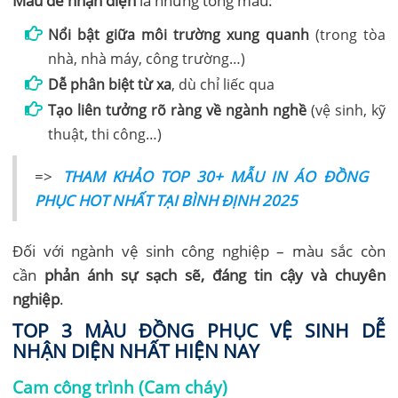
Màu dễ nhận diện
là những tông màu:
Nổi bật giữa môi trường xung quanh
(trong tòa
nhà, nhà máy, công trường…)
Dễ phân biệt từ xa
, dù chỉ liếc qua
Tạo liên tưởng rõ ràng về ngành nghề
(vệ sinh, kỹ
thuật, thi công…)
=>
THAM KHẢO TOP 30+ MẪU IN ÁO ĐỒNG
PHỤC HOT NHẤT TẠI BÌNH ĐỊNH 2025
Đối với ngành vệ sinh công nghiệp – màu sắc còn
cần
phản ánh sự sạch sẽ, đáng tin cậy và chuyên
nghiệp
.
TOP 3 MÀU ĐỒNG PHỤC VỆ SINH DỄ
NHẬN DIỆN NHẤT HIỆN NAY
Cam công trình (Cam cháy)