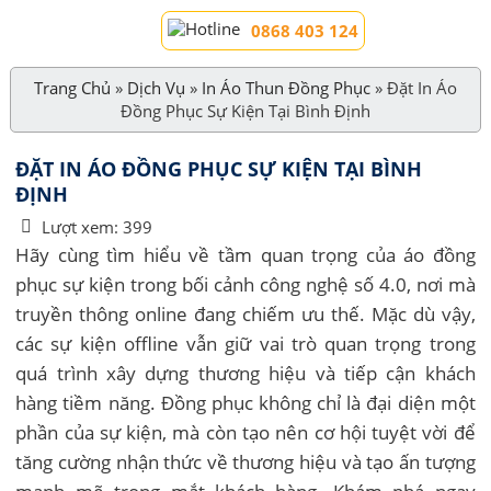
0868 403 124
Trang Chủ
»
Dịch Vụ
»
In Áo Thun Đồng Phục
»
Đặt In Áo
Đồng Phục Sự Kiện Tại Bình Định
ĐẶT IN ÁO ĐỒNG PHỤC SỰ KIỆN TẠI BÌNH
ĐỊNH
Lượt xem:
399
Hãy cùng tìm hiểu về tầm quan trọng của áo đồng
phục sự kiện trong bối cảnh công nghệ số 4.0, nơi mà
truyền thông online đang chiếm ưu thế. Mặc dù vậy,
các sự kiện offline vẫn giữ vai trò quan trọng trong
quá trình xây dựng thương hiệu và tiếp cận khách
hàng tiềm năng. Đồng phục không chỉ là đại diện một
phần của sự kiện, mà còn tạo nên cơ hội tuyệt vời để
tăng cường nhận thức về thương hiệu và tạo ấn tượng