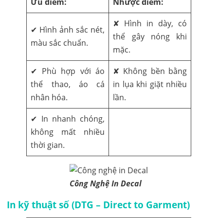
Ưu điểm:
Nhược điểm:
✘ Hình in dày, có
✔ Hình ảnh sắc nét,
thể gây nóng khi
màu sắc chuẩn.
mặc.
✔ Phù hợp với áo
✘ Không bền bằng
thể thao, áo cá
in lụa khi giặt nhiều
nhân hóa.
lần.
✔ In nhanh chóng,
không mất nhiều
thời gian.
Công Nghệ In Decal
In kỹ thuật số (DTG – Direct to Garment)